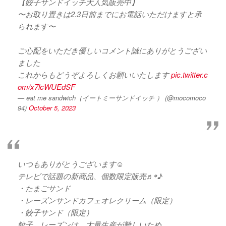
【餃子サンドイッチ大人気販売中】
〜お取り置きは2.3日前までにお電話いただけますと承
られます〜
ご心配をいただき優しいコメント誠にありがとうござい
ました
これからもどうぞよろしくお願いいたします
pic.twitter.c
om/x7lcWUEdSF
— eat me sandwich（イートミーサンドイッチ ） (@mocomoco
94)
October 5, 2023
いつもありがとうございます☺️
テレビで話題の新商品、個数限定販売♬꙳♪
・たまごサンド
・レーズンサンドカフェオレクリーム（限定）
・餃子サンド（限定）
餃子、レーズンは、大量生産が難しいため