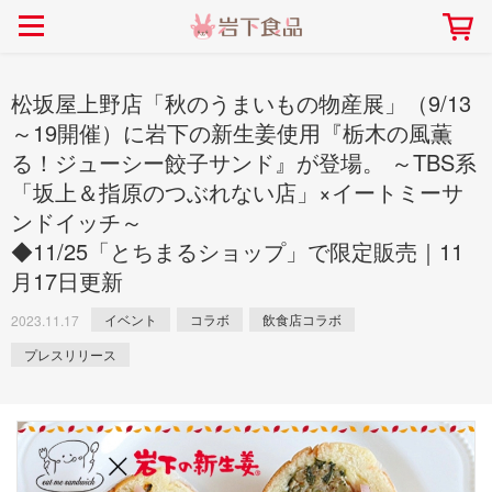
> 会社案内TOP
> 安心・安全の取り組み インデックス
> 知る・楽しむ インデックス
> ニュースリリース TOP
> レシピ検索 TOP
> 商品情報 TOP
> プレスリリース
> 岩下の新生姜レシピ
> 岩下の新生姜
松坂屋上野店「秋のうまいもの物産展」（9/13
> 新商品
> らっきょうレシピ
> 生姜
～19開催）に岩下の新生姜使用『栃木の風薫
る！ジューシー餃子サンド』が登場。 ～TBS系
> イベント
> オリーブレシピ
> らっきょう
「坂上＆指原のつぶれない店」×イートミーサ
> コラボ
> その他のレシピ
> オリーブ
社長おすすめ！岩下の新生姜と
【7月1日～8月30日】夏イベン
ンドイッチ～
豚バラ肉のくるくる巻き～細巻
ト「NEW GINGER SUMMER
ごあいさつ
畑での取り組み
岩下の新生姜ミュージアム
会社概要
工場での取り組み
しょうがを食べてお悩み
> 飲食店コラボ
> 梅
◆11/25「とちまるショップ」で限定販売｜11
きバージョン～
2026」｜岩下の新生姜ミュー
岩下の新生姜
先生
ジアム
月17日更新
> ミュージアム
> その他
2026.07.01
> イワシカちゃん
イベント
コラボ
飲食店コラボ
2023.11.17
> オンラインショップ
プレスリリース
> メディア掲載
採用情報
岩下の新生姜について
本社所在地
岩下のらっきょうについ
> その他
岩下の新生姜万年筆インク 書く描くコンテ
岩下の新生姜Sing＆Pla
スト
～ニュージンジャーイー