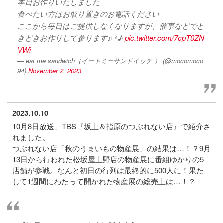
本日お作りいたしました
食べたい方はお取り置きのお電話ください
ここから毎日はご提供しなくなりますが、催事などでと
きどきお作りして参ります♬꙳♪
pic.twitter.com/7cpT0ZN
VWi
— eat me sandwich（イートミーサンドイッチ ） (@mocomoco
94)
November 2, 2023
2023.10.10
10月8日放送、TBS『坂上＆指原のつぶれない店』で紹介さ
れました。
つぶれない店「秋のうまいもの物産展」の結果は…！？9月
13日から行われた松坂屋上野店の物産展に番組ゆかりの5
店舗が参戦。なんと初日の行列は最終的に500人に！果た
して1週間にわたって開かれた物産展の総売上は…！？