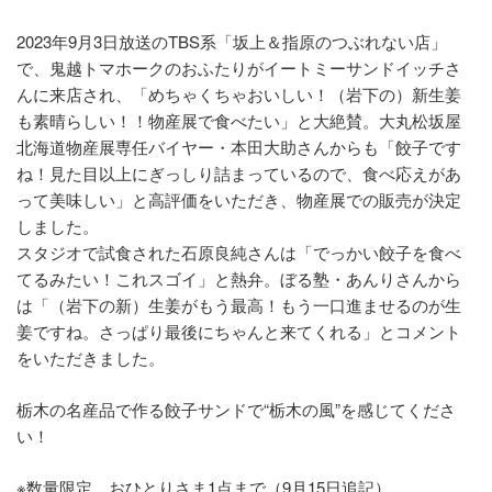
2023年9月3日放送のTBS系「坂上＆指原のつぶれない店」
で、鬼越トマホークのおふたりがイートミーサンドイッチさ
んに来店され、「めちゃくちゃおいしい！（岩下の）新生姜
も素晴らしい！！物産展で食べたい」と大絶賛。大丸松坂屋
北海道物産展専任バイヤー・本田大助さんからも「餃子です
ね！見た目以上にぎっしり詰まっているので、食べ応えがあ
って美味しい」と高評価をいただき、物産展での販売が決定
しました。
スタジオで試食された石原良純さんは「でっかい餃子を食べ
てるみたい！これスゴイ」と熱弁。ぼる塾・あんりさんから
は「（岩下の新）生姜がもう最高！もう一口進ませるのが生
姜ですね。さっぱり最後にちゃんと来てくれる」とコメント
をいただきました。
栃木の名産品で作る餃子サンドで“栃木の風”を感じてくださ
い！
※数量限定、おひとりさま1点まで（9月15日追記）