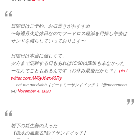
日曜日はご予約、お取置きがおすすめ
〜毎週月火定休日なのでフードロス軽減を目指し午後は
サンドを減らしていっております〜
日曜日は本当に難しくて、
夕方まで混雑する日もあれば15:00以降誰も来なかった
ーなんてこともあるんです（お休み最後だから？）
pic.t
witter.com/W6yXwx43Ry
— eat me sandwich（イートミーサンドイッチ ） (@mocomoco
94)
November 4, 2023
岩下の新生姜の入った
【栃木の風薫る‼️餃子サンドイッチ】