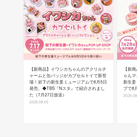
【新商品】イワシカちゃんのアクリルチ
【新商
ャームと缶バッジがカプセルトイで新登
ゃんマ
場！岩下の新生姜ミュージアムで8月5日
新生姜
発売。◆TBS『Nスタ』で紹介されまし
プで8
た（7月27日放送）
2026.08
2026.08.05