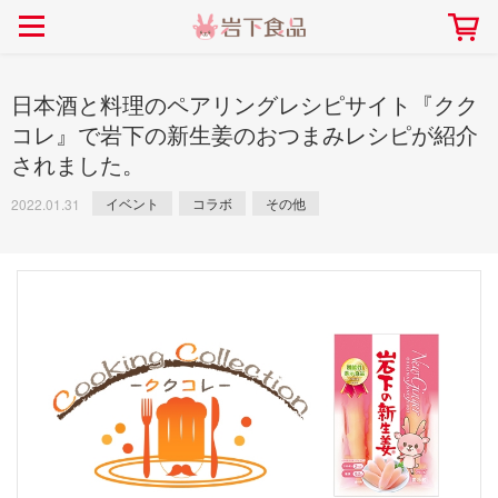
> 会社案内TOP
> 安心・安全の取り組み インデックス
> 知る・楽しむ インデックス
> ニュースリリース TOP
> レシピ検索 TOP
> 商品情報 TOP
> プレスリリース
> 岩下の新生姜レシピ
> 岩下の新生姜
日本酒と料理のペアリングレシピサイト『クク
> 新商品
> らっきょうレシピ
> 生姜
コレ』で岩下の新生姜のおつまみレシピが紹介
されました。
> イベント
> オリーブレシピ
> らっきょう
> コラボ
> その他のレシピ
> オリーブ
イベント
コラボ
その他
2022.01.31
社長おすすめ！岩下の新生姜と
【7月1日～8月30日】夏イベン
豚バラ肉のくるくる巻き～細巻
ト「NEW GINGER SUMMER
ごあいさつ
畑での取り組み
岩下の新生姜ミュージアム
会社概要
工場での取り組み
しょうがを食べてお悩み
> 飲食店コラボ
> 梅
きバージョン～
2026」｜岩下の新生姜ミュー
岩下の新生姜
先生
ジアム
> ミュージアム
> その他
2026.07.01
> イワシカちゃん
> オンラインショップ
> メディア掲載
採用情報
岩下の新生姜について
本社所在地
岩下のらっきょうについ
> その他
岩下の新生姜万年筆インク 書く描くコンテ
岩下の新生姜Sing＆Pla
スト
～ニュージンジャーイー