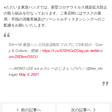
※ただいま東急ハンズでは、新型コロナウイルス感染拡大防止
の取り組みを行なっております。ご来店時にはマスクの着
用・手指の消毒実施及びソーシャルディスタンシングへのご
配慮をお願いいたします。
5/4〜16 東急ハンズ渋谷店B2Cフロアにて3年目の「Curr
y & Culture」開催！
https://t.co/lOSHCsDOeg
pic.twitter.c
om/25DbnrDSCU
— AKINO LEE a.k.a.カレーおじさん＼(^o^)／ (@lee_oto
kage)
May 3, 2021
前の記事へ
次の記事へ