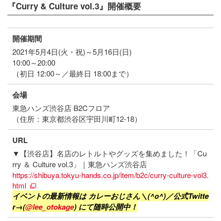
『Curry & Culture vol.3』開催概要
開催期間
2021年5月4日(火・祝)～5月16日(日)
10:00～20:00
（初日 12:00～／最終日 18:00まで）
会場
東急ハンズ渋谷店 B2Cフロア
（住所：東京都渋谷区宇田川町12-18）
URL
▼【渋谷店】名店のレトルトやグッズを集めました！「Cu
rry ＆ Culture vol.3」｜東急ハンズ渋谷店
https://shibuya.tokyu-hands.co.jp/item/b2c/curry-culture-vol3.
html
イベントの最新情報は
カレーおじさん＼(^o^)／
公式Twitte
r→(
@lee_otokage
) にて随時公開中！