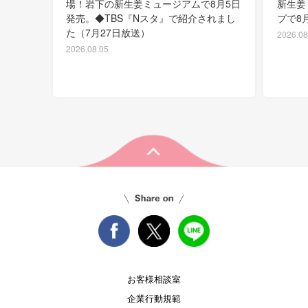
場！岩下の新生姜ミュージアムで8月5日
新生姜
発売。◆TBS『Nスタ』で紹介されまし
プで8
た（7月27日放送）
2026.08
2026.08.05
お客様相談室
企業行動規範