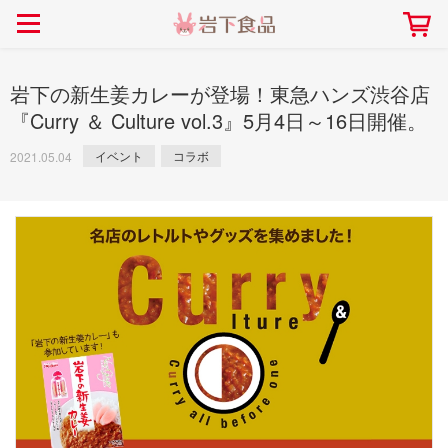
> 会社案内TOP
> 安心・安全の取り組み インデックス
> 知る・楽しむ インデックス
> ニュースリリース TOP
> レシピ検索 TOP
> 商品情報 TOP
> プレスリリース
> 岩下の新生姜レシピ
> 岩下の新生姜
岩下の新生姜カレーが登場！東急ハンズ渋谷店
> 新商品
> らっきょうレシピ
> 生姜
『Curry ＆ Culture vol.3』5月4日～16日開催。
> イベント
> オリーブレシピ
> らっきょう
イベント
コラボ
2021.05.04
> コラボ
> その他のレシピ
> オリーブ
社長おすすめ！岩下の新生姜と
【7月1日～8月30日】夏イベン
豚バラ肉のくるくる巻き～細巻
ト「NEW GINGER SUMMER
ごあいさつ
畑での取り組み
岩下の新生姜ミュージアム
会社概要
工場での取り組み
しょうがを食べてお悩み
> 飲食店コラボ
> 梅
きバージョン～
2026」｜岩下の新生姜ミュー
岩下の新生姜
先生
ジアム
> ミュージアム
> その他
2026.07.01
> イワシカちゃん
> オンラインショップ
> メディア掲載
採用情報
岩下の新生姜について
本社所在地
岩下のらっきょうについ
> その他
岩下の新生姜万年筆インク 書く描くコンテ
岩下の新生姜Sing＆Pla
スト
～ニュージンジャーイー