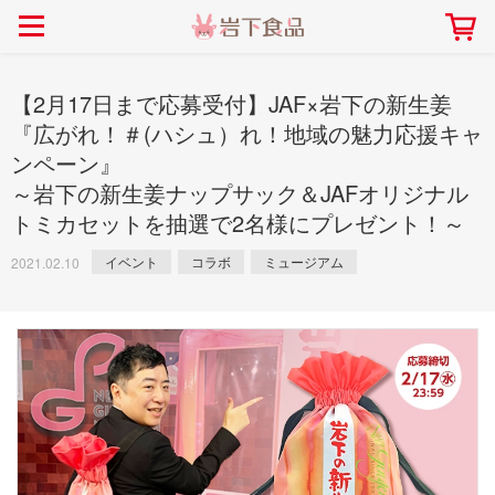
> 会社案内TOP
> 安心・安全の取り組み インデックス
> 知る・楽しむ インデックス
> ニュースリリース TOP
> レシピ検索 TOP
> 商品情報 TOP
> プレスリリース
> 岩下の新生姜レシピ
> 岩下の新生姜
【2月17日まで応募受付】JAF×岩下の新生姜
> 新商品
> らっきょうレシピ
> 生姜
『広がれ！＃(ハシュ）れ！地域の魅力応援キャ
ンペーン』
> イベント
> オリーブレシピ
> らっきょう
～岩下の新生姜ナップサック＆JAFオリジナル
> コラボ
> その他のレシピ
> オリーブ
社長おすすめ！岩下の新生姜と
【7月1日～8月30日】夏イベン
トミカセットを抽選で2名様にプレゼント！～
豚バラ肉のくるくる巻き～細巻
ト「NEW GINGER SUMMER
ごあいさつ
畑での取り組み
岩下の新生姜ミュージアム
会社概要
工場での取り組み
しょうがを食べてお悩み
> 飲食店コラボ
> 梅
きバージョン～
2026」｜岩下の新生姜ミュー
岩下の新生姜
先生
イベント
コラボ
ミュージアム
2021.02.10
ジアム
> ミュージアム
> その他
2026.07.01
> イワシカちゃん
> オンラインショップ
> メディア掲載
採用情報
岩下の新生姜について
本社所在地
岩下のらっきょうについ
> その他
岩下の新生姜万年筆インク 書く描くコンテ
岩下の新生姜Sing＆Pla
スト
～ニュージンジャーイー