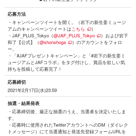
応募方法
・キャンペーンツイートを開く。（岩下の新生姜ミュージ
アムのキャンペーンツイートは
こちら
）
・JAF_PLUS_Tokyo（
@JAF_PLUS_Tokyo
）および岩下
和了【公式】（
@shonshoga
）のアカウントをフォロ
ー。
・「#JAFプレゼントキャンペーン」と「#岩下の新生姜ミ
ュージアムとJAFコラボ」をタグ付けし、賞品を欲しい気
持ちを投稿して応募完了！
応募締切
2021年2月17日(水)23:59
抽選・結果発表
・応募締切後、厳正な抽選のうえ、当選者を決定いたしま
す。
・応募時に使用されたTwitterアカウントへのDM（ダイレク
トメッセージ）にて当選通知と発送先登録フォームURLを