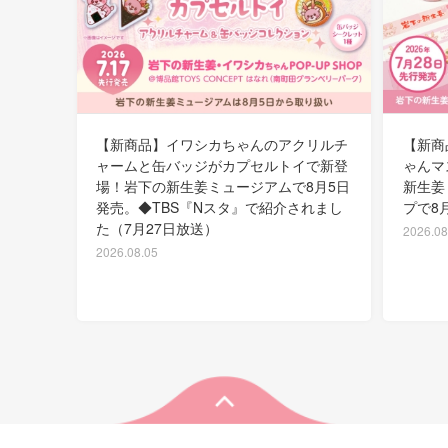
【新商品】イワシカちゃんのアクリルチ
【新商
ャームと缶バッジがカプセルトイで新登
ゃんマ
場！岩下の新生姜ミュージアムで8月5日
新生姜
発売。◆TBS『Nスタ』で紹介されまし
プで8
た（7月27日放送）
2026.08
2026.08.05