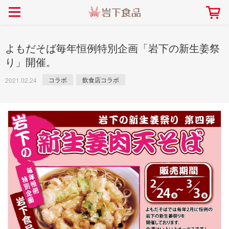
> 会社案内TOP
> 安心・安全の取り組み インデックス
> 知る・楽しむ インデックス
> ニュースリリース TOP
> レシピ検索 TOP
> 商品情報 TOP
> プレスリリース
> 岩下の新生姜レシピ
> 岩下の新生姜
よもだそば毎年恒例特別企画「岩下の新生姜祭
> 新商品
> らっきょうレシピ
> 生姜
り」開催。
> イベント
> オリーブレシピ
> らっきょう
コラボ
飲食店コラボ
2021.02.24
> コラボ
> その他のレシピ
> オリーブ
社長おすすめ！岩下の新生姜と
【7月1日～8月30日】夏イベン
豚バラ肉のくるくる巻き～細巻
ト「NEW GINGER SUMMER
ごあいさつ
畑での取り組み
岩下の新生姜ミュージアム
会社概要
工場での取り組み
しょうがを食べてお悩み
> 飲食店コラボ
> 梅
きバージョン～
2026」｜岩下の新生姜ミュー
岩下の新生姜
先生
ジアム
> ミュージアム
> その他
2026.07.01
> イワシカちゃん
> オンラインショップ
> メディア掲載
採用情報
岩下の新生姜について
本社所在地
岩下のらっきょうについ
> その他
岩下の新生姜万年筆インク 書く描くコンテ
岩下の新生姜Sing＆Pla
スト
～ニュージンジャーイー