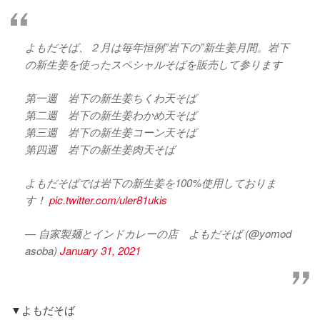
よもだそば、２月は毎年恒例”岩下の”新生姜月間。岩下
の新生姜を使ったスペシャルそばを販売して参ります
第一週 岩下の新生姜ちくわ天そば
第二週 岩下の新生姜わかめ天そば
第三週 岩下の新生姜コーン天そば
第四週 岩下の新生姜肉天そば
よもだそばでは岩下の新生姜を100%使用しておりま
す！
pic.twitter.com/uler81ukis
— 自家製麺とインドカレーの店 よもだそば (@yomod
asoba)
January 31, 2021
▼よもだそば