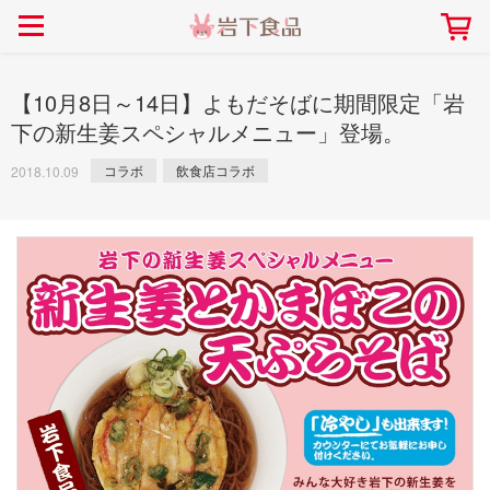
> 会社案内TOP
> 安心・安全の取り組み インデックス
> 知る・楽しむ インデックス
> ニュースリリース TOP
> レシピ検索 TOP
> 商品情報 TOP
> プレスリリース
> 岩下の新生姜レシピ
> 岩下の新生姜
【10月8日～14日】よもだそばに期間限定「岩
> 新商品
> らっきょうレシピ
> 生姜
下の新生姜スペシャルメニュー」登場。
> イベント
> オリーブレシピ
> らっきょう
コラボ
飲食店コラボ
2018.10.09
> コラボ
> その他のレシピ
> オリーブ
社長おすすめ！岩下の新生姜と
【7月1日～8月30日】夏イベン
豚バラ肉のくるくる巻き～細巻
ト「NEW GINGER SUMMER
ごあいさつ
畑での取り組み
岩下の新生姜ミュージアム
会社概要
工場での取り組み
しょうがを食べてお悩み
> 飲食店コラボ
> 梅
きバージョン～
2026」｜岩下の新生姜ミュー
岩下の新生姜
先生
ジアム
> ミュージアム
> その他
2026.07.01
> イワシカちゃん
> オンラインショップ
> メディア掲載
採用情報
岩下の新生姜について
本社所在地
岩下のらっきょうについ
> その他
岩下の新生姜万年筆インク 書く描くコンテ
岩下の新生姜Sing＆Pla
スト
～ニュージンジャーイー