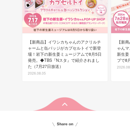
【新商品】イワシカちゃんのアクリルチ
【新商
ャームと缶バッジがカプセルトイで新登
ゃんマ
場！岩下の新生姜ミュージアムで8月5日
新生姜
発売。◆TBS『Nスタ』で紹介されまし
プで8
た（7月27日放送）
2026.08
2026.08.05