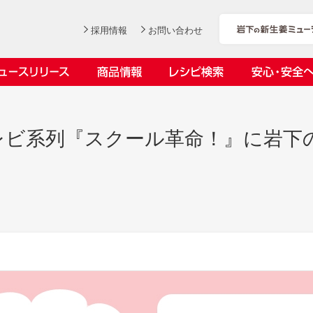
採用情報
お問い合わせ
ニュースリリース
商品情報
レシピ検索
安心・安全
ンデックス
ス
レビ系列『スクール革命！』に岩下
社長おすすめ！岩下の新生姜と
岩下の新生姜とちくわのくるく
【7月1日～8月30日】夏イベン
YouTubeチャンネル「料理研究
豚バラ肉のくるくる巻き～細巻
る巻き
ト「NEW GINGER SUMMER
家リュウジのバズレシピ」で岩
会社概要
工場での取り組み
しょうがを食べてお悩み解決 教えて！石原
沿革
お客様と
目指せ！
きバージョン～
2026」｜岩下の新生姜ミュー
下の新生姜コラボ動画を公開！
岩下の新生姜
先生
岩下のピリ辛らっきょう
ジアム
～岩下社長おすすめレシピ編～
2026.07.01
2026.06.19