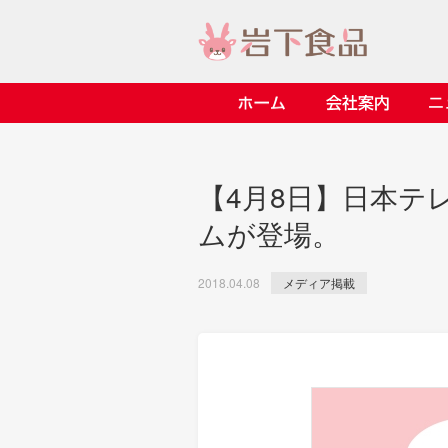
ホーム
会社案内
> 会社案内TOP
> 安心・安全の取り組み イ
> 知る・楽しむ インデック
> ニュースリリース TOP
> レシピ検索 TOP
> 商品情報 TOP
【4月8日】日本テ
> プレスリリース
> 岩下の新生姜レシピ
> 岩下の新生姜
ムが登場。
> 新商品
> らっきょうレシピ
> 生姜
> イベント
> オリーブレシピ
> らっきょう
メディア掲載
2018.04.08
> コラボ
> その他のレシピ
> オリーブ
ごあいさつ
畑での取り組み
岩下の新生姜ミュージアム
> 飲食店コラボ
> 梅
> ミュージアム
> その他
> イワシカちゃん
> オンラインショップ