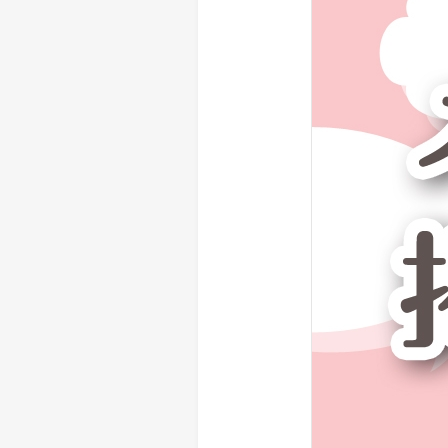
> メディア掲載
採用情報
岩下の新生姜について
> その他
岩下の新生姜万年筆インク 書く
スト