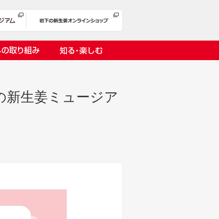
への取り組み
知る・楽しむ
の新生姜ミュージア
岩下漬け～ピンクの味卵～
の取り組み
１万ヘッドプロジェクト
オリーチェ（種つき）