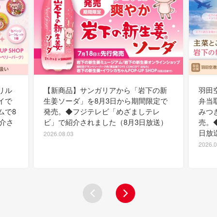
リル
【新商品】サンガリアから「岩下の新
羽田
イで
生姜ソーダ」を8月3日から期間限定で
弁当
ムで8
発売。◆フジテレビ「めざましテレ
みつ
紹介さ
ビ」で紹介されました（8月3日放送）
売。
日放
2026.08.03
2026.0