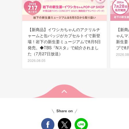
【新商品】イワシカちゃんのアクリルチ
【新商
ャームと缶バッジがカプセルトイで新登
ゃんマ
場！岩下の新生姜ミュージアムで8月5日
新生姜
発売。◆TBS『Nスタ』で紹介されまし
プで8
た（7月27日放送）
2026.08
2026.08.05