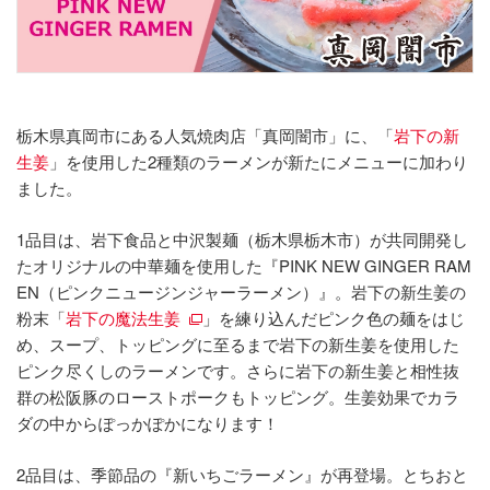
栃木県真岡市にある人気焼肉店「真岡闇市」に、「
岩下の新
生姜
」を使用した2種類のラーメンが新たにメニューに加わり
ました。
1品目は、岩下食品と中沢製麺（栃木県栃木市）が共同開発し
たオリジナルの中華麺を使用した『PINK NEW GINGER RAM
EN（ピンクニュージンジャーラーメン）』。岩下の新生姜の
粉末「
岩下の魔法生姜
」を練り込んだピンク色の麺をはじ
め、スープ、トッピングに至るまで岩下の新生姜を使用した
ピンク尽くしのラーメンです。さらに岩下の新生姜と相性抜
群の松阪豚のローストポークもトッピング。生姜効果でカラ
ダの中からぽっかぽかになります！
2品目は、季節品の『新いちごラーメン』が再登場。とちおと