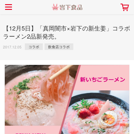
> 会社案内TOP
> 安心・安全の取り組み インデックス
> 知る・楽しむ インデックス
> ニュースリリース TOP
> レシピ検索 TOP
> 商品情報 TOP
> プレスリリース
> 岩下の新生姜レシピ
> 岩下の新生姜
【12月5日】「真岡闇市×岩下の新生姜」コラボ
> 新商品
> らっきょうレシピ
> 生姜
ラーメン2品新発売。
> イベント
> オリーブレシピ
> らっきょう
コラボ
飲食店コラボ
2017.12.05
> コラボ
> その他のレシピ
> オリーブ
社長おすすめ！岩下の新生姜と
【7月1日～8月30日】夏イベン
豚バラ肉のくるくる巻き～細巻
ト「NEW GINGER SUMMER
ごあいさつ
畑での取り組み
岩下の新生姜ミュージアム
会社概要
工場での取り組み
しょうがを食べてお悩み
> 飲食店コラボ
> 梅
きバージョン～
2026」｜岩下の新生姜ミュー
岩下の新生姜
先生
ジアム
> ミュージアム
> その他
2026.07.01
> イワシカちゃん
> オンラインショップ
> メディア掲載
採用情報
岩下の新生姜について
本社所在地
岩下のらっきょうについ
> その他
岩下の新生姜万年筆インク 書く描くコンテ
岩下の新生姜Sing＆Pla
スト
～ニュージンジャーイー