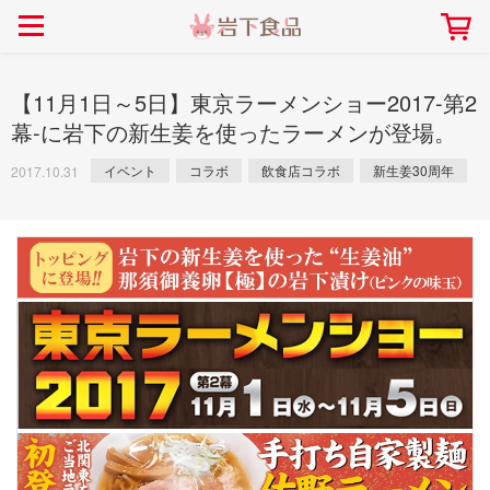
> 会社案内TOP
> 安心・安全の取り組み インデックス
> 知る・楽しむ インデックス
> ニュースリリース TOP
> レシピ検索 TOP
> 商品情報 TOP
> プレスリリース
> 岩下の新生姜レシピ
> 岩下の新生姜
【11月1日～5日】東京ラーメンショー2017-第2
> 新商品
> らっきょうレシピ
> 生姜
幕-に岩下の新生姜を使ったラーメンが登場。
> イベント
> オリーブレシピ
> らっきょう
イベント
コラボ
飲食店コラボ
新生姜30周年
2017.10.31
> コラボ
> その他のレシピ
> オリーブ
社長おすすめ！岩下の新生姜と
【7月1日～8月30日】夏イベン
豚バラ肉のくるくる巻き～細巻
ト「NEW GINGER SUMMER
ごあいさつ
畑での取り組み
岩下の新生姜ミュージアム
会社概要
工場での取り組み
しょうがを食べてお悩み
> 飲食店コラボ
> 梅
きバージョン～
2026」｜岩下の新生姜ミュー
岩下の新生姜
先生
ジアム
> ミュージアム
> その他
2026.07.01
> イワシカちゃん
> オンラインショップ
> メディア掲載
採用情報
岩下の新生姜について
本社所在地
岩下のらっきょうについ
> その他
岩下の新生姜万年筆インク 書く描くコンテ
岩下の新生姜Sing＆Pla
スト
～ニュージンジャーイー