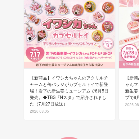
【新商品】イワシカちゃんのアクリルチ
【新商
ャームと缶バッジがカプセルトイで新登
ゃんマ
場！岩下の新生姜ミュージアムで8月5日
新生姜
発売。◆TBS『Nスタ』で紹介されまし
プで8
た（7月27日放送）
2026.08
2026.08.05