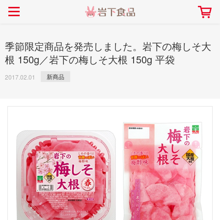
> 会社案内TOP
> 安心・安全の取り組み インデックス
> 知る・楽しむ インデックス
> ニュースリリース TOP
> レシピ検索 TOP
> 商品情報 TOP
> プレスリリース
> 岩下の新生姜レシピ
> 岩下の新生姜
季節限定商品を発売しました。岩下の梅しそ大
> 新商品
> らっきょうレシピ
> 生姜
根 150g／岩下の梅しそ大根 150g 平袋
> イベント
> オリーブレシピ
> らっきょう
新商品
2017.02.01
> コラボ
> その他のレシピ
> オリーブ
社長おすすめ！岩下の新生姜と
【7月1日～8月30日】夏イベン
豚バラ肉のくるくる巻き～細巻
ト「NEW GINGER SUMMER
ごあいさつ
畑での取り組み
岩下の新生姜ミュージアム
会社概要
工場での取り組み
しょうがを食べてお悩み
> 飲食店コラボ
> 梅
きバージョン～
2026」｜岩下の新生姜ミュー
岩下の新生姜
先生
ジアム
> ミュージアム
> その他
2026.07.01
> イワシカちゃん
> オンラインショップ
> メディア掲載
採用情報
岩下の新生姜について
本社所在地
岩下のらっきょうについ
> その他
岩下の新生姜万年筆インク 書く描くコンテ
岩下の新生姜Sing＆Pla
スト
～ニュージンジャーイー