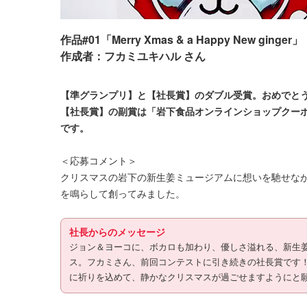
作品#01「Merry Xmas & a Happy New ginger」
作成者：フカミユキハル さん
【準グランプリ】と【社長賞】のダブル受賞。おめでと
【社長賞】の副賞は「岩下食品オンラインショップクーポン
です。
＜応募コメント＞
クリスマスの岩下の新生姜ミュージアムに想いを馳せな
を鳴らして創ってみました。
社長からのメッセージ
ジョン＆ヨーコに、ボカロも加わり、優しさ溢れる、新生
ス。フカミさん、前回コンテストに引き続きの社長賞です
に祈りを込めて、静かなクリスマスが過ごせますようにと