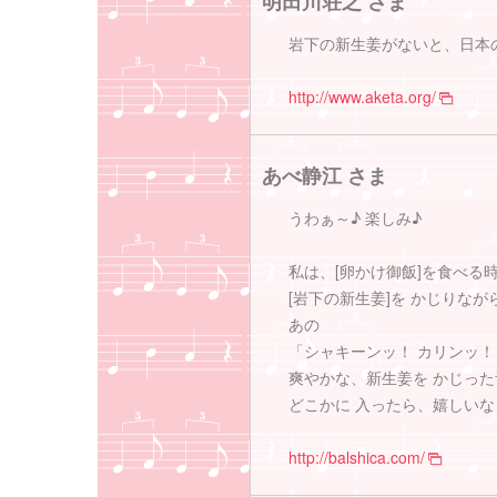
明田川荘之 さま
岩下の新生姜がないと、日本
http://www.aketa.org/
あべ静江 さま
うわぁ～♪ 楽しみ♪
私は、[卵かけ御飯]を食べる
[岩下の新生姜]を かじりな
あの
「シャキーンッ！ カリンッ
爽やかな、新生姜を かじった
どこかに 入ったら、嬉しいな
http://balshica.com/