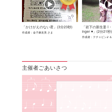
「かけがえのない君」(3分23秒)
「岩下の新生姜 I・I・
inger ♥」(2分21秒)
作成者：金子麻友美 さま
作成者：テチャピン♪ ＆ 
主催者ごあいさつ