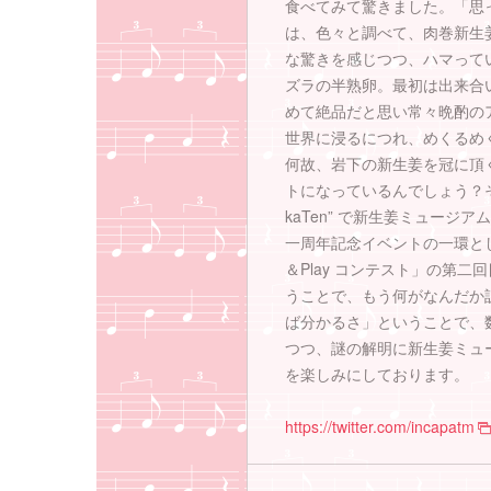
食べてみて驚きました。「思
は、色々と調べて、肉巻新生
な驚きを感じつつ、ハマって
ズラの半熟卵。最初は出来合
めて絶品だと思い常々晩酌の
世界に浸るにつれ、めくるめ
何故、岩下の新生姜を冠に頂
トになっているんでしょう？
kaTen” で新生姜ミュー
一周年記念イベントの一環として
＆Play コンテスト」の第
うことで、もう何がなんだか
ば分かるさ」ということで、数多
つつ、謎の解明に新生姜ミュ
を楽しみにしております。
https://twitter.com/incapatm