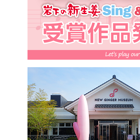
> メディア掲載
採用情報
岩下の新生姜について
本
岩
> その他
岩下の新生姜万年筆インク 書く描くコンテ
岩
スト
～