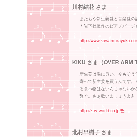
川村結花 さま
またもや新生姜愛と音楽愛の
＊岩下社長作のピアノバージ
http://www.kawamurayuka.c
KIKU さま（OVER ARM
新生姜は喉に良い。今もそう
寄って新生姜を買うんです。
る食べ物はないんじゃないか
繋ぐ。さぁ歌いましょうよ♪
http://key-world.co.jp
北村早樹子 さま