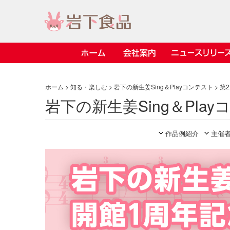
ホーム
会社案内
ニュースリリース
> 会社案内TOP
> 安心・安全の取り組み インデックス
> 知る・楽しむ インデックス
> ニュースリリース TOP
> レシピ検索 TOP
> 商品情報 TOP
ホーム
>
知る・楽しむ
>
岩下の新生姜Sing＆Playコンテスト
> 第
岩下の新生姜Sing＆Pla
> プレスリリース
> 岩下の新生姜レシピ
> 岩下の新生姜
> 新商品
> らっきょうレシピ
> 生姜
作品例紹介
主催
> イベント
> オリーブレシピ
> らっきょう
> コラボ
> その他のレシピ
> オリーブ
社長おすすめ
【7月1日～8
豚バラ肉のく
ト「NEW GIN
ごあいさつ
畑での取り組み
岩下の新生姜ミュージアム
会
工
し
> 飲食店コラボ
> 梅
きバージョン
2026」｜岩
岩下の
先
ジアム
> ミュージアム
> その他
2026.07.01
> イワシカちゃん
> オンラインショップ