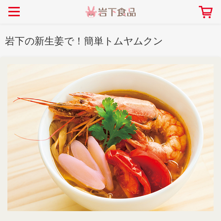
> 会社案内TOP
> 安心・安全の取り組み インデックス
> 知る・楽しむ インデックス
> ニュースリリース TOP
> レシピ検索 TOP
> 商品情報 TOP
岩下の新生姜で！簡単トムヤムクン
> プレスリリース
> 岩下の新生姜レシピ
> 岩下の新生姜
> 新商品
> らっきょうレシピ
> 生姜
> イベント
> オリーブレシピ
> らっきょう
> コラボ
> その他のレシピ
> オリーブ
社長おすすめ！岩下の新生姜と
【7月1日～8月30日】夏イベン
豚バラ肉のくるくる巻き～細巻
ト「NEW GINGER SUMMER
ごあいさつ
畑での取り組み
岩下の新生姜ミュージアム
会社概要
工場での取り組み
しょうがを食べてお悩み
> 飲食店コラボ
> 梅
きバージョン～
2026」｜岩下の新生姜ミュー
岩下の新生姜
先生
ジアム
> ミュージアム
> その他
2026.07.01
> イワシカちゃん
> オンラインショップ
> メディア掲載
採用情報
岩下の新生姜について
本社所在地
岩下のらっきょうについ
> その他
岩下の新生姜万年筆インク 書く描くコンテ
岩下の新生姜Sing＆Pla
スト
～ニュージンジャーイー