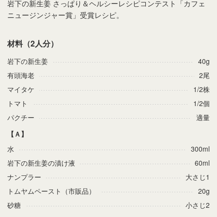
岩下の新生姜 さっぱり＆ヘルシーレシピコンテスト「カフェ
ニュージンジャー賞」受賞レシピ。
材料（2人分）
岩下の新生姜
40g
有頭海老
2尾
マイタケ
1/2株
トマト
1/2個
パクチー
適量
【Ａ】
水
300ml
岩下の新生姜の漬け液
60ml
ナンプラー
大さじ1
トムヤムペースト（市販品）
20g
砂糖
小さじ2