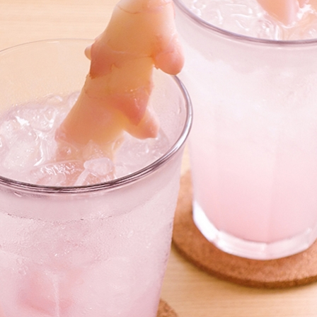
本社所在地
岩下のらっきょうについて
いつも新
描くコンテ
岩下の新生姜Sing＆Playコンテスト 第5章
岩下の新
～ニュージンジャーイースターパレード～
ンテスト