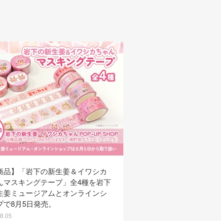
商品】「岩下の新生姜＆イワシカ
【新商品】イワシカちゃ
んマスキングテープ」全4種を岩下
ブック（SQ／ポケット
生姜ミュージアムとオンラインシ
姜ミュージアムとオンラ
プで8月5日発売。
で8月5日発売。
8.05
2026.08.05