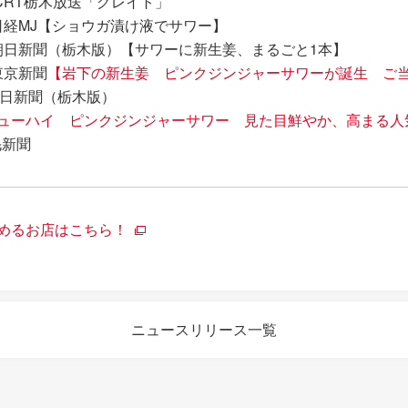
） CRT栃木放送「グレイト」
）日経MJ【ショウガ漬け液でサワー】
金）朝日新聞（栃木版）【サワーに新生姜、まるごと1本】
東京新聞
【岩下の新生姜 ピンクジンジャーサワーが誕生 ご
）毎日新聞（栃木版）
ューハイ ピンクジンジャーサワー 見た目鮮やか、高まる人
毛新聞
めるお店はこちら！
ニュースリリース一覧