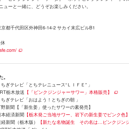
ニューと一緒に、どうぞお楽しみください。
 東京都千代田区外神田6-14-2 サカイ末広ビルB1
無休
afe.com/
た。
）とちぎテレビ「とちテレニュース“ＬＩＦＥ” 」
CRT栃木放送
【「ピンクジンジャーサワー」本格販売】
）とちぎテレビ「おはよう！とちぎの朝 」
金）下野新聞【「新生姜」使ったサワーの素発売】
）日本経済新聞
【栃木発ご当地サワー、岩下の新生姜でピンク色
）産経新聞（栃木版）
【新たな名物誕生 その名は…ピンクジン