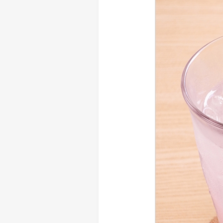
> メディア掲載
採用情報
岩下の新生姜について
> その他
岩下の新生姜万年筆インク 書く
スト