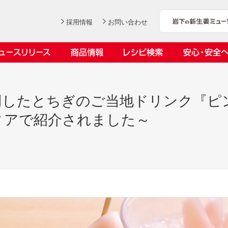
採用情報
お問い合わせ
ニュースリリース
商品情報
レシピ検索
安心・安全
ンデックス
ス
用したとちぎのご当地ドリンク『ピ
ィアで紹介されました～
社長おすすめ！岩下の新生姜と
岩下の新生姜とちくわのくるく
【7月1日～8月30日】夏イベン
YouTubeチャンネル「料理研究
豚バラ肉のくるくる巻き～細巻
る巻き
ト「NEW GINGER SUMMER
家リュウジのバズレシピ」で岩
会社概要
工場での取り組み
しょうがを食べてお悩み解決 教えて！石原
沿革
お客様と
目指せ！
きバージョン～
2026」｜岩下の新生姜ミュー
下の新生姜コラボ動画を公開！
岩下の新生姜
先生
岩下のピリ辛らっきょう
ジアム
～岩下社長おすすめレシピ編～
2026.07.01
2026.06.19