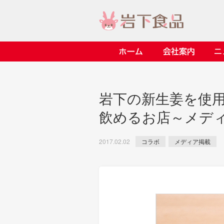
ホーム
会社案内
> 会社案内TOP
> 安心・安全の取り組み イ
> 知る・楽しむ インデック
> ニュースリリース TOP
> レシピ検索 TOP
> 商品情報 TOP
岩下の新生姜を使
> プレスリリース
> 岩下の新生姜レシピ
> 岩下の新生姜
飲めるお店～メデ
> 新商品
> らっきょうレシピ
> 生姜
> イベント
> オリーブレシピ
> らっきょう
コラボ
メディア掲載
2017.02.02
> コラボ
> その他のレシピ
> オリーブ
ごあいさつ
畑での取り組み
岩下の新生姜ミュージアム
> 飲食店コラボ
> 梅
> ミュージアム
> その他
> イワシカちゃん
> オンラインショップ