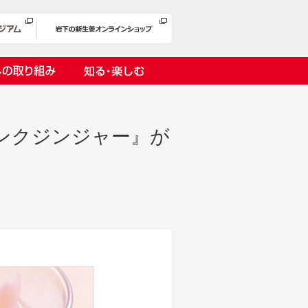
への取り組み
知る・楽しむ
ンクジンジャー』が
岩下漬け～ピンクの味卵～
の取り組み
１万ヘッドプロジェクト
オリーチェ（種つき）