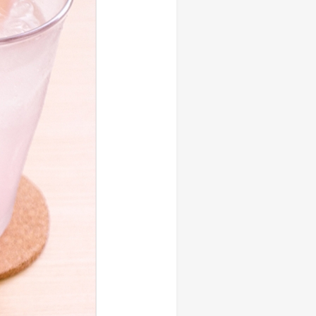
しい物語を 岩下の新生姜
生姜 さっぱり＆ヘルシーレシピコ