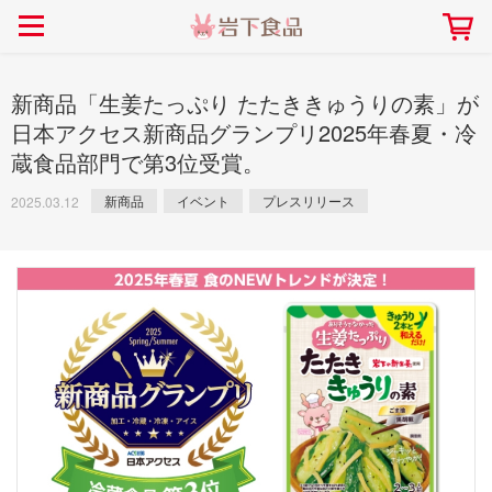
> 会社案内TOP
> 安心・安全の取り組み インデックス
> 知る・楽しむ インデックス
> ニュースリリース TOP
> レシピ検索 TOP
> 商品情報 TOP
> プレスリリース
> 岩下の新生姜レシピ
> 岩下の新生姜
新商品「生姜たっぷり たたききゅうりの素」が
> 新商品
> らっきょうレシピ
> 生姜
日本アクセス新商品グランプリ2025年春夏・冷
蔵食品部門で第3位受賞。
> イベント
> オリーブレシピ
> らっきょう
> コラボ
> その他のレシピ
> オリーブ
新商品
イベント
プレスリリース
2025.03.12
社長おすすめ！岩下の新生姜と
【7月1日～8月30日】夏イベン
豚バラ肉のくるくる巻き～細巻
ト「NEW GINGER SUMMER
ごあいさつ
畑での取り組み
岩下の新生姜ミュージアム
会社概要
工場での取り組み
しょうがを食べてお悩み
> 飲食店コラボ
> 梅
きバージョン～
2026」｜岩下の新生姜ミュー
岩下の新生姜
先生
ジアム
> ミュージアム
> その他
2026.07.01
> イワシカちゃん
> オンラインショップ
> メディア掲載
採用情報
岩下の新生姜について
本社所在地
岩下のらっきょうについ
> その他
岩下の新生姜万年筆インク 書く描くコンテ
岩下の新生姜Sing＆Pla
スト
～ニュージンジャーイー