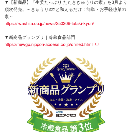
▼【新商品】「生姜たっぷり たたききゅうりの素」を3月より
順次発売。～きゅうり2本と和えるだけ！簡単・お手軽惣菜の
素～
https://iwashita.co.jp/news/250306-tataki-kyuri/
▼新商品グランプリ｜冷蔵食品部門
https://newgp.nippon-access.co.jp/chilled.html