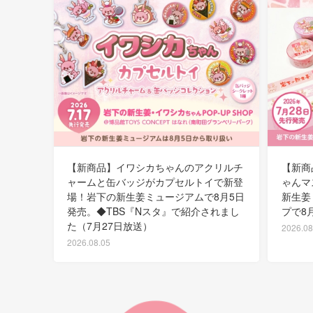
【新商品】イワシカちゃんのアクリルチ
【新商
ャームと缶バッジがカプセルトイで新登
ゃんマ
場！岩下の新生姜ミュージアムで8月5日
新生姜
発売。◆TBS『Nスタ』で紹介されまし
プで8
た（7月27日放送）
2026.08
2026.08.05