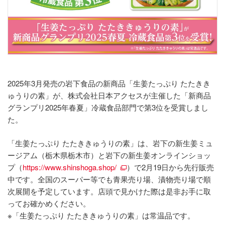
2025年3月発売の岩下食品の新商品「生姜たっぷり たたきき
ゅうりの素」が、株式会社日本アクセスが主催した「新商品
グランプリ2025年春夏」冷蔵食品部門で第3位を受賞しまし
た。
「生姜たっぷり たたききゅうりの素」は、岩下の新生姜ミュ
ージアム（栃木県栃木市）と岩下の新生姜オンラインショッ
プ（
https://www.shinshoga.shop/
）で2月19日から先行販売
中です。全国のスーパー等でも青果売り場、漬物売り場で順
次展開を予定しています。店頭で見かけた際は是非お手に取
ってお確かめください。
※「生姜たっぷり たたききゅうりの素」は常温品です。