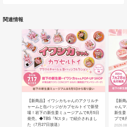
関連情報
【新商品】イワシカちゃんのアクリルチ
【新商
ャームと缶バッジがカプセルトイで新登
ゃんマ
場！岩下の新生姜ミュージアムで8月5日
新生姜
発売。◆TBS『Nスタ』で紹介されまし
プで8
た（7月27日放送）
2026.08