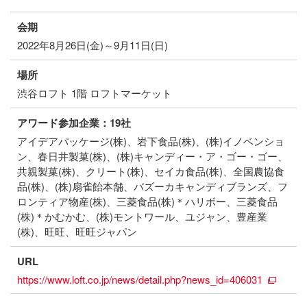
会期
2022年8月26日(金)～9月11日(日)
場所
渋谷ロフト 1階 ロフトマーケット
アワード参加企業：19社
アイデアパッケージ(株)、岩下食品(株)、(株)イノベンショ
ン、春日井製菓(株)、(株)キャンディー・ア・ゴー・ゴー、
共親製菓(株)、クリート(株)、セイカ食品(株)、全国農協食
品(株)、(株)扇雀飴本舗、バズーカキャンディブランズ、フ
ロンティア物産(株)、三菱食品(株)＊ハリボー、三菱食品
(株)＊かむかむ、(株)モントワール、ユジャン、豊産業
(株)、旺旺、旺旺ジャパン
URL
https://www.loft.co.jp/news/detail.php?news_id=406031