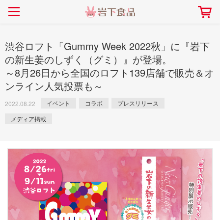
> 会社案内TOP
> 安心・安全の取り組み インデックス
> 知る・楽しむ インデックス
> ニュースリリース TOP
> レシピ検索 TOP
> 商品情報 TOP
> プレスリリース
> 岩下の新生姜レシピ
> 岩下の新生姜
渋谷ロフト「Gummy Week 2022秋」に『岩下
> 新商品
> らっきょうレシピ
> 生姜
の新生姜のしずく（グミ）』が登場。
～8月26日から全国のロフト139店舗で販売＆オ
> イベント
> オリーブレシピ
> らっきょう
ンライン人気投票も～
> コラボ
> その他のレシピ
> オリーブ
社長おすすめ！岩下の新生姜と
【7月1日～8月30日】夏イベン
豚バラ肉のくるくる巻き～細巻
イベント
コラボ
プレスリリース
ト「NEW GINGER SUMMER
2022.08.22
ごあいさつ
畑での取り組み
岩下の新生姜ミュージアム
会社概要
工場での取り組み
しょうがを食べてお悩み
> 飲食店コラボ
> 梅
きバージョン～
2026」｜岩下の新生姜ミュー
岩下の新生姜
先生
メディア掲載
ジアム
> ミュージアム
> その他
2026.07.01
> イワシカちゃん
> オンラインショップ
> メディア掲載
採用情報
岩下の新生姜について
本社所在地
岩下のらっきょうについ
> その他
岩下の新生姜万年筆インク 書く描くコンテ
岩下の新生姜Sing＆Pla
スト
～ニュージンジャーイー