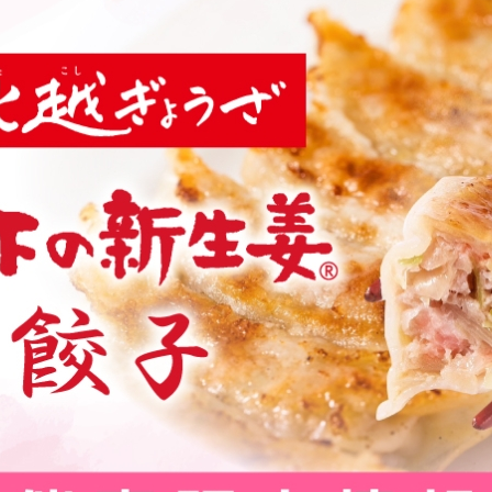
本社所在地
岩下のらっきょうについて
いつも新
描くコンテ
岩下の新生姜Sing＆Playコンテスト 第5章
岩下の新
～ニュージンジャーイースターパレード～
ンテスト