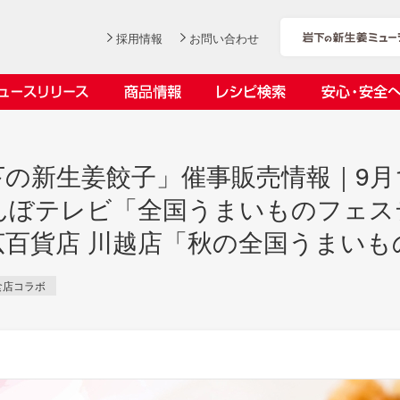
採用情報
お問い合わせ
ニュースリリース
商品情報
レシピ検索
安心・安全
ンデックス
ス
の新生姜餃子」催事販売情報｜9月
くらんぼテレビ「全国うまいものフェ
2丸広百貨店 川越店「秋の全国うまい
社長おすすめ！岩下の新生姜と
岩下の新生姜とちくわのくるく
【7月1日～8月30日】夏イベン
YouTubeチャンネル「料理研究
食店コラボ
豚バラ肉のくるくる巻き～細巻
る巻き
ト「NEW GINGER SUMMER
家リュウジのバズレシピ」で岩
会社概要
工場での取り組み
しょうがを食べてお悩み解決 教えて！石原
沿革
お客様と
目指せ！
きバージョン～
2026」｜岩下の新生姜ミュー
下の新生姜コラボ動画を公開！
岩下の新生姜
先生
岩下のピリ辛らっきょう
ジアム
～岩下社長おすすめレシピ編～
2026.07.01
2026.06.19