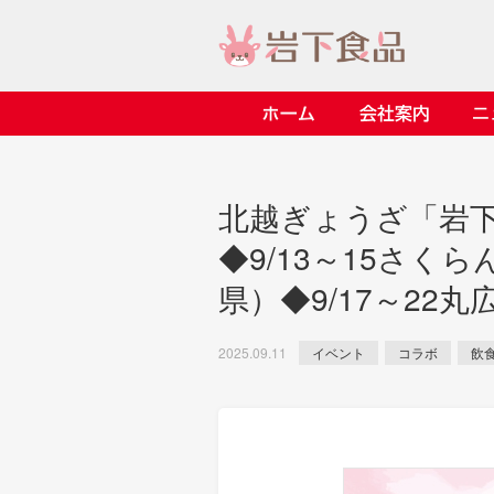
ホーム
会社案内
> 会社案内TOP
> 安心・安全の取り組み イ
> 知る・楽しむ インデック
> ニュースリリース TOP
> レシピ検索 TOP
> 商品情報 TOP
北越ぎょうざ「岩下
> プレスリリース
> 岩下の新生姜レシピ
> 岩下の新生姜
◆9/13～15さ
> 新商品
> らっきょうレシピ
> 生姜
県）◆9/17～2
> イベント
> オリーブレシピ
> らっきょう
> コラボ
> その他のレシピ
> オリーブ
イベント
コラボ
飲
2025.09.11
ごあいさつ
畑での取り組み
岩下の新生姜ミュージアム
> 飲食店コラボ
> 梅
> ミュージアム
> その他
> イワシカちゃん
> オンラインショップ