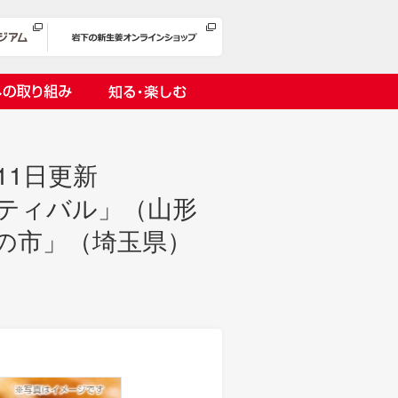
への取り組み
知る・楽しむ
11日更新
スティバル」（山形
もの市」（埼玉県）
岩下漬け～ピンクの味卵～
の取り組み
１万ヘッドプロジェクト
オリーチェ（種つき）