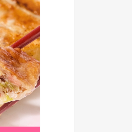
しい物語を 岩下の新生姜
生姜 さっぱり＆ヘルシーレシピコ