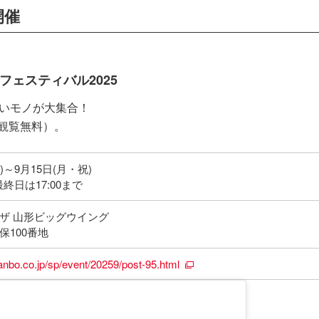
開催
フェスティバル2025
味いモノが大集合！
観覧無料）。
土)～9月15日(月・祝)
※最終日は17:00まで
ザ 山形ビッグウイング
保100番地
anbo.co.jp/sp/event/20259/post-95.html