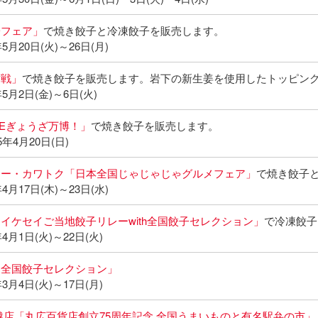
子フェア」
で焼き餃子と冷凍餃子を販売します。
5月20日(火)～26日(月)
作戦」
で焼き餃子を販売します。岩下の新生姜を使用したトッピング
5月2日(金)～6日(火)
CEぎょうざ万博！」
で焼き餃子を販売します。
年4月20日(日)
ュー・カワトク「日本全国じゃじゃじゃグルメフェア」
で焼き餃子
4月17日(木)～23日(水)
イケセイご当地餃子リレーwith全国餃子セレクション」
で冷凍餃子
4月1日(火)～22日(火)
「全国餃子セレクション」
3月4日(火)～17日(月)
越店「丸広百貨店創立75周年記念 全国うまいものと有名駅弁の市」