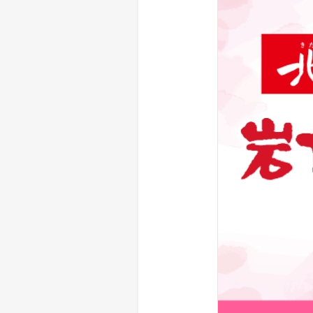
> メディア掲載
採用情報
岩下の新生姜について
> その他
岩下の新生姜万年筆インク 書く
スト