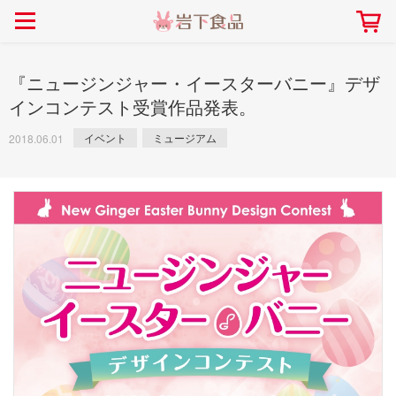
> 会社案内TOP
> 安心・安全の取り組み インデックス
> 知る・楽しむ インデックス
> ニュースリリース TOP
> レシピ検索 TOP
> 商品情報 TOP
> プレスリリース
> 岩下の新生姜レシピ
> 岩下の新生姜
『ニュージンジャー・イースターバニー』デザ
> 新商品
> らっきょうレシピ
> 生姜
インコンテスト受賞作品発表。
> イベント
> オリーブレシピ
> らっきょう
イベント
ミュージアム
2018.06.01
> コラボ
> その他のレシピ
> オリーブ
社長おすすめ！岩下の新生姜と
【7月1日～8月30日】夏イベン
豚バラ肉のくるくる巻き～細巻
ト「NEW GINGER SUMMER
ごあいさつ
畑での取り組み
岩下の新生姜ミュージアム
会社概要
工場での取り組み
しょうがを食べてお悩み
> 飲食店コラボ
> 梅
きバージョン～
2026」｜岩下の新生姜ミュー
岩下の新生姜
先生
ジアム
> ミュージアム
> その他
2026.07.01
> イワシカちゃん
> オンラインショップ
> メディア掲載
採用情報
岩下の新生姜について
本社所在地
岩下のらっきょうについ
> その他
岩下の新生姜万年筆インク 書く描くコンテ
岩下の新生姜Sing＆Pla
スト
～ニュージンジャーイー