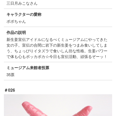
三日月みこなさん
キャラクターの愛称
ポポちゃん
作品の説明
新生姜宣伝アイドルになるべくミュージアムにやってきた
女の子。宣伝の合間に岩下の新生姜をつまみ食いしてしま
う、ちょっぴりイタズラで食いしん坊な性格。生姜パワー
で体も心もポッカポカ☆今日も宣伝活動、頑張るぞーッ！
ミュージアム来館者投票
35票
＃026