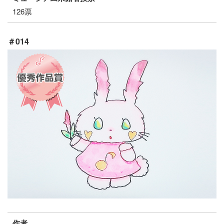
126票
＃014
作者