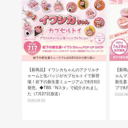
【新商品】イワシカちゃんのアクリルチ
【新商
ャームと缶バッジがカプセルトイで新登
ゃんマ
場！岩下の新生姜ミュージアムで8月5日
新生姜
発売。◆TBS『Nスタ』で紹介されまし
プで8
た（7月27日放送）
2026.08
2026.08.05