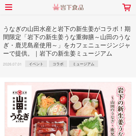
> 会社案内TOP
> 安心・安全の取り組み インデックス
> 知る・楽しむ インデックス
> ニュースリリース TOP
> レシピ検索 TOP
> 商品情報 TOP
> プレスリリース
> 岩下の新生姜レシピ
> 岩下の新生姜
うなぎの山田水産と岩下の新生姜がコラボ！期
> 新商品
> らっきょうレシピ
> 生姜
間限定「岩下の新生姜うな重御膳～山田のうな
ぎ・鹿児島産使用～」をカフェニュージンジャ
> イベント
> オリーブレシピ
> らっきょう
ーで提供。｜岩下の新生姜ミュージアム
> コラボ
> その他のレシピ
> オリーブ
社長おすすめ！岩下の新生姜と
【7月1日～8月30日】夏イベン
豚バラ肉のくるくる巻き～細巻
イベント
コラボ
ミュージアム
ト「NEW GINGER SUMMER
2026.07.01
ごあいさつ
畑での取り組み
岩下の新生姜ミュージアム
会社概要
工場での取り組み
しょうがを食べてお悩み
> 飲食店コラボ
> 梅
きバージョン～
2026」｜岩下の新生姜ミュー
岩下の新生姜
先生
ジアム
> ミュージアム
> その他
2026.07.01
> イワシカちゃん
> オンラインショップ
> メディア掲載
採用情報
岩下の新生姜について
本社所在地
岩下のらっきょうについ
> その他
岩下の新生姜万年筆インク 書く描くコンテ
岩下の新生姜Sing＆Pla
スト
～ニュージンジャーイー