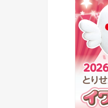
> メディア掲載
採用情報
岩下の新生姜について
> その他
岩下の新生姜万年筆インク 書く
スト