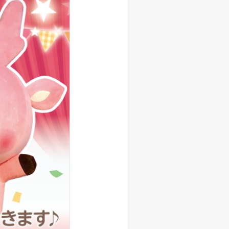
しい物語を 岩下の新生姜
生姜 さっぱり＆ヘルシーレシピコ