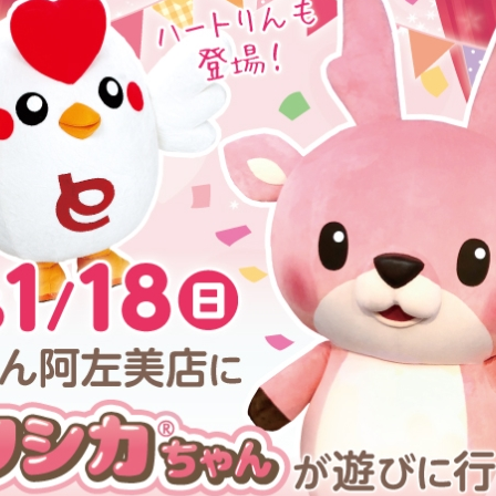
本社所在地
岩下のらっきょうについて
いつも新
描くコンテ
岩下の新生姜Sing＆Playコンテスト 第5章
岩下の新
～ニュージンジャーイースターパレード～
ンテスト