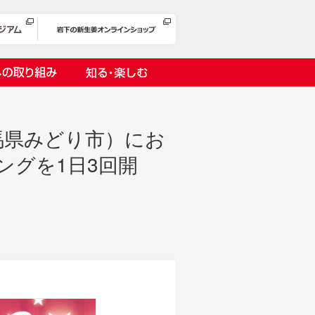
への取り組み
知る・楽しむ
馬県みどり市）にお
ングを1日3回開
岩下漬け～ピンクの味卵～
の取り組み
１万ヘッドプロジェクト
オリーチェ（種つき）