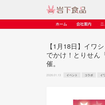
ホーム
会社案内
> 会社案内TOP
> 安心・安全の取り組み イ
> 知る・楽しむ インデック
> ニュースリリース TOP
> レシピ検索 TOP
> 商品情報 TOP
【1月18日】イワ
> プレスリリース
> 岩下の新生姜レシピ
> 岩下の新生姜
でかけ！とりせん
> 新商品
> らっきょうレシピ
> 生姜
催。
> イベント
> オリーブレシピ
> らっきょう
> コラボ
> その他のレシピ
> オリーブ
イベント
コラボ
イ
2026.01.13
ごあいさつ
畑での取り組み
岩下の新生姜ミュージアム
> 飲食店コラボ
> 梅
> ミュージアム
> その他
> イワシカちゃん
> オンラインショップ