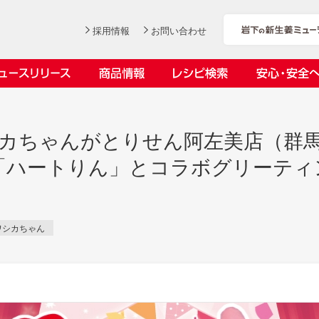
採用情報
お問い合わせ
ニュースリリース
商品情報
レシピ検索
安心・安全
ンデックス
ス
シカちゃんがとりせん阿左美店（群
「ハートりん」とコラボグリーティ
社長おすすめ！岩下の新生姜と
岩下の新生姜とちくわのくるく
【7月1日～8月30日】夏イベン
YouTubeチャンネル「料理研究
ワシカちゃん
豚バラ肉のくるくる巻き～細巻
る巻き
ト「NEW GINGER SUMMER
家リュウジのバズレシピ」で岩
会社概要
工場での取り組み
しょうがを食べてお悩み解決 教えて！石原
沿革
お客様と
目指せ！
きバージョン～
2026」｜岩下の新生姜ミュー
下の新生姜コラボ動画を公開！
岩下の新生姜
先生
岩下のピリ辛らっきょう
ジアム
～岩下社長おすすめレシピ編～
2026.07.01
2026.06.19