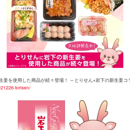
生姜を使用した商品が続々登場！ ～とりせん×岩下の新生姜コ
221226-torisen/