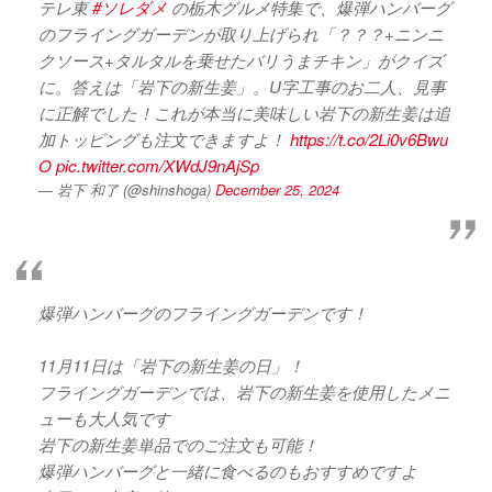
テレ東
#ソレダメ
の栃木グルメ特集で、爆弾ハンバーグ
のフライングガーデンが取り上げられ「？？？+ニンニ
クソース+タルタルを乗せたバリうまチキン」がクイズ
に。答えは「岩下の新生姜」。U字工事のお二人、見事
に正解でした！これが本当に美味しい岩下の新生姜は追
加トッピングも注文できますよ！
https://t.co/2Li0v6Bwu
O
pic.twitter.com/XWdJ9nAjSp
— 岩下 和了 (@shinshoga)
December 25, 2024
爆弾ハンバーグのフライングガーデンです！
11月11日は「岩下の新生姜の日」！
フライングガーデンでは、岩下の新生姜を使用したメニ
ューも大人気です
岩下の新生姜単品でのご注文も可能！
爆弾ハンバーグと一緒に食べるのもおすすめですよ