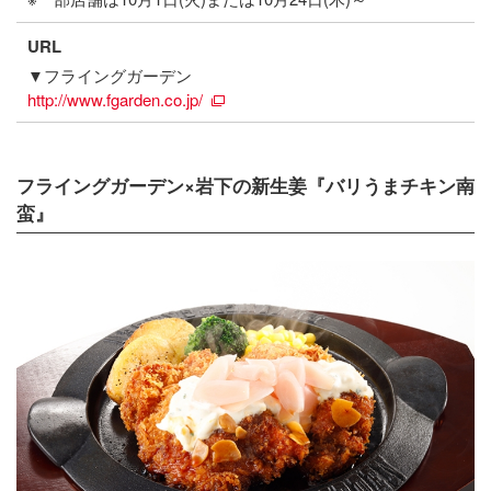
URL
▼フライングガーデン
http://www.fgarden.co.jp/
フライングガーデン×岩下の新生姜『バリうまチキン南
蛮』