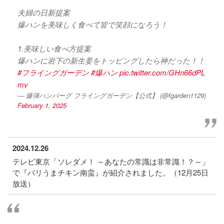
夫婦の日新提案
爆ハンを美味しく食べて皆で笑顔になろう！
1.美味しい食べ方提案
爆ハンに岩下の新生姜をトッピングしたら神だった！！
#フライングガーデン
#爆ハン
pic.twitter.com/GHn66dPL
mv
— 爆弾ハンバーグ フライングガーデン【公式】 (@fgarden1129)
February 1, 2025
2024.12.26
テレビ東京「ソレダメ！ ～あなたの常識は非常識！？～」
で『バリうまチキン南蛮』が紹介されました。（12月25日
放送）