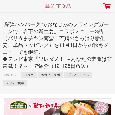
> 会社案内TOP
> 安心・安全の取り組み インデックス
> 知る・楽しむ インデックス
> ニュースリリース TOP
> レシピ検索 TOP
> 商品情報 TOP
> プレスリリース
> 岩下の新生姜レシピ
> 岩下の新生姜
“爆弾ハンバーグ”でおなじみのフライングガー
> 新商品
> らっきょうレシピ
> 生姜
デンで「岩下の新生姜」コラボメニュー3品
（バリうまチキン南蛮、若鶏のさっぱり新生
> イベント
> オリーブレシピ
> らっきょう
姜、単品トッピング）を11月1日からの秋冬メ
> コラボ
> その他のレシピ
> オリーブ
社長おすすめ！岩下の新生姜と
【7月1日～8月30日】夏イベン
ニューでも継続。
豚バラ肉のくるくる巻き～細巻
ト「NEW GINGER SUMMER
ごあいさつ
畑での取り組み
岩下の新生姜ミュージアム
会社概要
工場での取り組み
しょうがを食べてお悩み
> 飲食店コラボ
> 梅
◆テレビ東京『ソレダメ！ ～あなたの常識は非
きバージョン～
2026」｜岩下の新生姜ミュー
岩下の新生姜
先生
ジアム
常識！？～』で紹介（12月25日放送）
> ミュージアム
> その他
2026.07.01
> イワシカちゃん
コラボ
飲食店コラボ
プレスリリース
2024.12.26
> オンラインショップ
メディア掲載
> メディア掲載
採用情報
岩下の新生姜について
本社所在地
岩下のらっきょうについ
> その他
岩下の新生姜万年筆インク 書く描くコンテ
岩下の新生姜Sing＆Pla
スト
～ニュージンジャーイー