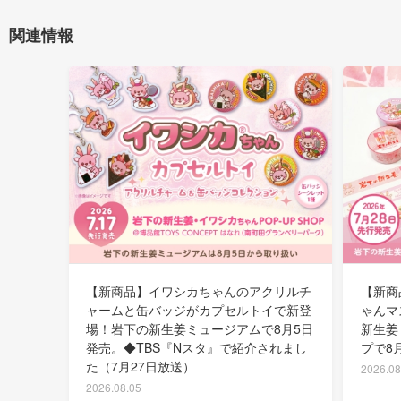
関連情報
【新商品】イワシカちゃんのアクリルチ
【新商
ャームと缶バッジがカプセルトイで新登
ゃんマ
場！岩下の新生姜ミュージアムで8月5日
新生姜
発売。◆TBS『Nスタ』で紹介されまし
プで8
た（7月27日放送）
2026.08
2026.08.05