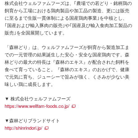
株式会社ウェルファムフーズは、｢農場での若どり・銘柄鶏の
飼育から工場における鶏肉製品や加工品の製造、更には販売
に至るまで生販一貫体制による国産鶏肉事業｣を中核とし、
｢国産および輸入豚肉の販売｣や｢国産及び輸入食肉加工製品の
販売｣を全国展開しています。
「森林どり」は、ウェルファムフーズが飼育から製造加工ま
での一元管理の結果誕生した安心・安全な国産鶏肉です。森
林どりの最大の特長は『森林のエキス』が配合された飼料を
食べて育っていること。『森林のエキス』のおかげで、健康
で元気に育ち、ジューシーで旨みが強く、くさみが少ない美
味しい鶏に成長します。
▼ 株式会社ウェルファムフーズ
https://www.wellfam-foods.co.jp/
▼森林どりブランドサイト
http://shinrindori.jp/