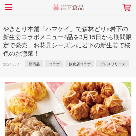
> 会社案内TOP
> 安心・安全の取り組み インデックス
> 知る・楽しむ インデックス
> ニュースリリース TOP
> レシピ検索 TOP
> 商品情報 TOP
> プレスリリース
> 岩下の新生姜レシピ
> 岩下の新生姜
やきとり本舗「ハマケイ」で森林どり×岩下の
> 新商品
> らっきょうレシピ
> 生姜
新生姜コラボメニュー4品を3月15日から期間限
定で発売。お花見シーズンに岩下の新生姜で桜
> イベント
> オリーブレシピ
> らっきょう
色のお惣菜！
> コラボ
> その他のレシピ
> オリーブ
社長おすすめ！岩下の新生姜と
【7月1日～8月30日】夏イベン
豚バラ肉のくるくる巻き～細巻
新商品
コラボ
飲食店コラボ
プレスリリース
ト「NEW GINGER SUMMER
2024.03.14
ごあいさつ
畑での取り組み
岩下の新生姜ミュージアム
会社概要
工場での取り組み
しょうがを食べてお悩み
> 飲食店コラボ
> 梅
きバージョン～
2026」｜岩下の新生姜ミュー
岩下の新生姜
先生
ジアム
> ミュージアム
> その他
2026.07.01
> イワシカちゃん
> オンラインショップ
> メディア掲載
採用情報
岩下の新生姜について
本社所在地
岩下のらっきょうについ
> その他
岩下の新生姜万年筆インク 書く描くコンテ
岩下の新生姜Sing＆Pla
スト
～ニュージンジャーイー