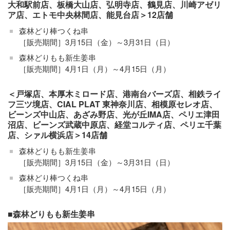
大和駅前店、板橋大山店、弘明寺店、鶴見店、川崎アゼリ
ア店、エトモ中央林間店、能見台店＞12店舗
森林どり棒つくね串
［販売期間］3月15日（金）～3月31日（日）
森林どりもも新生姜串
［販売期間］4月1日（月）～4月15日（月）
＜戸塚店、本厚木ミロード店、港南台バーズ店、相鉄ライ
フ三ツ境店、CIAL PLAT 東神奈川店、相模原セレオ店、
ビーンズ中山店、あざみ野店、光が丘IMA店、ペリエ津田
沼店、ビーンズ武蔵中原店、経堂コルティ店、ペリエ千葉
店、シァル横浜店＞14店舗
森林どりもも新生姜串
［販売期間］3月15日（金）～3月31日（日）
森林どり棒つくね串
［販売期間］4月1日（月）～4月15日（月）
■森林どりもも新生姜串