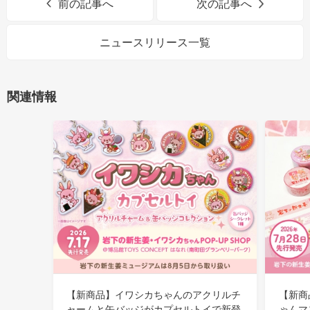
前の記事へ
次の記事へ
ニュースリリース一覧
関連情報
【新商品】イワシカちゃんのアクリルチ
【新商
ャームと缶バッジがカプセルトイで新登
ゃんマ