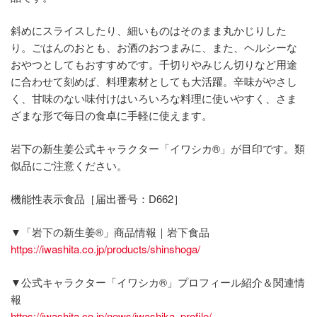
斜めにスライスしたり、細いものはそのまま丸かじりした
り。ごはんのおとも、お酒のおつまみに、また、ヘルシーな
おやつとしてもおすすめです。千切りやみじん切りなど用途
に合わせて刻めば、料理素材としても大活躍。辛味がやさし
く、甘味のない味付けはいろいろな料理に使いやすく、さま
ざまな形で毎日の食卓に手軽に使えます。
岩下の新生姜公式キャラクター「イワシカ®」が目印です。類
似品にご注意ください。
機能性表示食品［届出番号：D662］
▼「岩下の新生姜®」商品情報｜岩下食品
https://iwashita.co.jp/products/shinshoga/
▼公式キャラクター「イワシカ®」プロフィール紹介＆関連情
報
https://iwashita.co.jp/news/iwashika_profile/