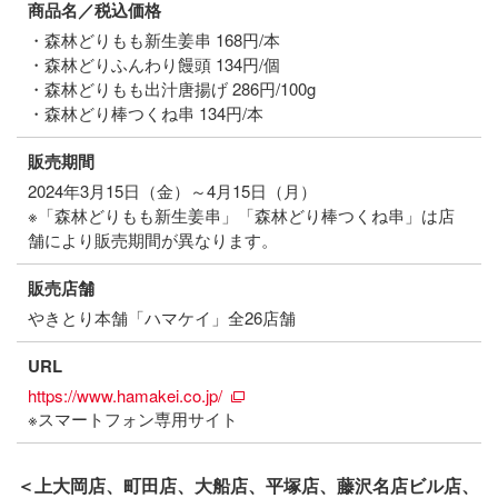
商品名／税込価格
・森林どりもも新生姜串 168円/本
・森林どりふんわり饅頭 134円/個
・森林どりもも出汁唐揚げ 286円/100g
・森林どり棒つくね串 134円/本
販売期間
2024年3月15日（金）～4月15日（月）
※「森林どりもも新生姜串」「森林どり棒つくね串」は店
舗により販売期間が異なります。
販売店舗
やきとり本舗「ハマケイ」全26店舗
URL
https://www.hamakei.co.jp/
※スマートフォン専用サイト
＜上大岡店、町田店、大船店、平塚店、藤沢名店ビル店、