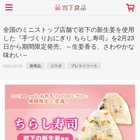
> 会社案内TOP
> 安心・安全の取り組み インデックス
> 知る・楽しむ インデックス
> ニュースリリース TOP
> レシピ検索 TOP
> 商品情報 TOP
> プレスリリース
> 岩下の新生姜レシピ
> 岩下の新生姜
全国のミニストップ店舗で岩下の新生姜を使用
> 新商品
> らっきょうレシピ
> 生姜
した『手づくりおにぎり ちらし寿司』を2月23
日から期間限定発売。～生姜香る、さわやかな
> イベント
> オリーブレシピ
> らっきょう
味わい～
> コラボ
> その他のレシピ
> オリーブ
社長おすすめ！岩下の新生姜と
【7月1日～8月30日】夏イベン
豚バラ肉のくるくる巻き～細巻
新商品
コラボ
プレスリリース
ト「NEW GINGER SUMMER
2024.02.23
ごあいさつ
畑での取り組み
岩下の新生姜ミュージアム
会社概要
工場での取り組み
しょうがを食べてお悩み
> 飲食店コラボ
> 梅
きバージョン～
2026」｜岩下の新生姜ミュー
岩下の新生姜
先生
ジアム
> ミュージアム
> その他
2026.07.01
> イワシカちゃん
> オンラインショップ
> メディア掲載
採用情報
岩下の新生姜について
本社所在地
岩下のらっきょうについ
> その他
岩下の新生姜万年筆インク 書く描くコンテ
岩下の新生姜Sing＆Pla
スト
～ニュージンジャーイー