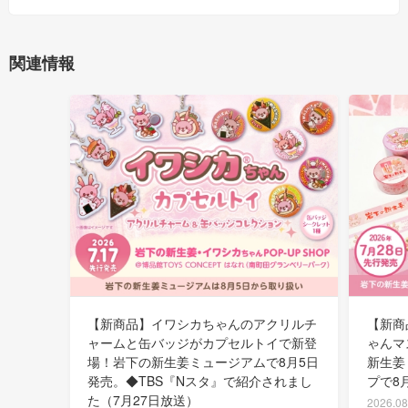
関連情報
【新商品】イワシカちゃんのアクリルチ
【新商
ャームと缶バッジがカプセルトイで新登
ゃんマ
場！岩下の新生姜ミュージアムで8月5日
新生姜
発売。◆TBS『Nスタ』で紹介されまし
プで8
た（7月27日放送）
2026.08