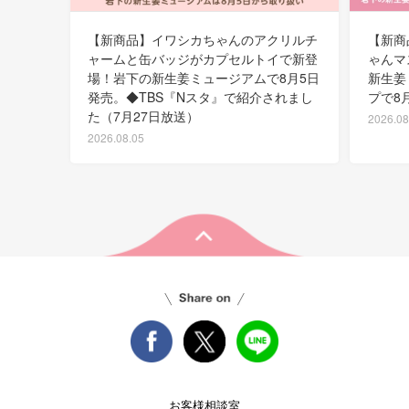
【新商品】イワシカちゃんのアクリルチ
【新商
ャームと缶バッジがカプセルトイで新登
ゃんマ
場！岩下の新生姜ミュージアムで8月5日
新生姜
発売。◆TBS『Nスタ』で紹介されまし
プで8
た（7月27日放送）
2026.08
2026.08.05
お客様相談室