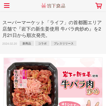
> 会社案内TOP
> 安心・安全の取り組み インデックス
> 知る・楽しむ インデックス
> ニュースリリース TOP
> レシピ検索 TOP
> 商品情報 TOP
> プレスリリース
> 岩下の新生姜レシピ
> 岩下の新生姜
スーパーマーケット「ライフ」の首都圏エリア
> 新商品
> らっきょうレシピ
> 生姜
店舗で『岩下の新生姜使用 牛バラ肉炒め』を2
月21日から順次発売。
> イベント
> オリーブレシピ
> らっきょう
> コラボ
> その他のレシピ
> オリーブ
新商品
コラボ
プレスリリース
2024.02.20
社長おすすめ！岩下の新生姜と
【7月1日～8月30日】夏イベン
豚バラ肉のくるくる巻き～細巻
ト「NEW GINGER SUMMER
ごあいさつ
畑での取り組み
岩下の新生姜ミュージアム
会社概要
工場での取り組み
しょうがを食べてお悩み
> 飲食店コラボ
> 梅
きバージョン～
2026」｜岩下の新生姜ミュー
岩下の新生姜
先生
ジアム
> ミュージアム
> その他
2026.07.01
> イワシカちゃん
> オンラインショップ
> メディア掲載
採用情報
岩下の新生姜について
本社所在地
岩下のらっきょうについ
> その他
岩下の新生姜万年筆インク 書く描くコンテ
岩下の新生姜Sing＆Pla
スト
～ニュージンジャーイー