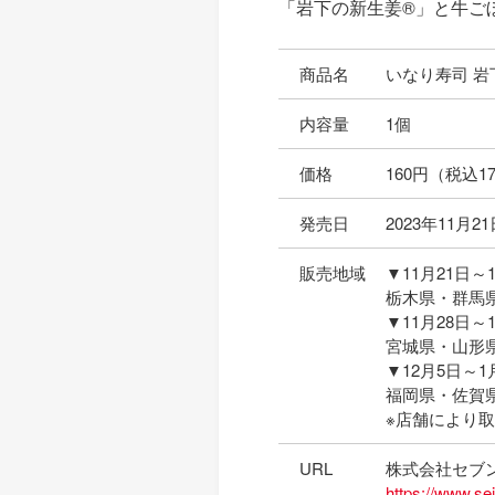
「岩下の新生姜®」と牛ご
商品名
いなり寿司 
内容量
1個
価格
160円（税込17
発売日
2023年11月
販売地域
▼11月21日～
栃木県・群馬
▼11月28日～
宮城県・山形
▼12月5日～1
福岡県・佐賀
※店舗により
URL
株式会社セブ
https://www.sej