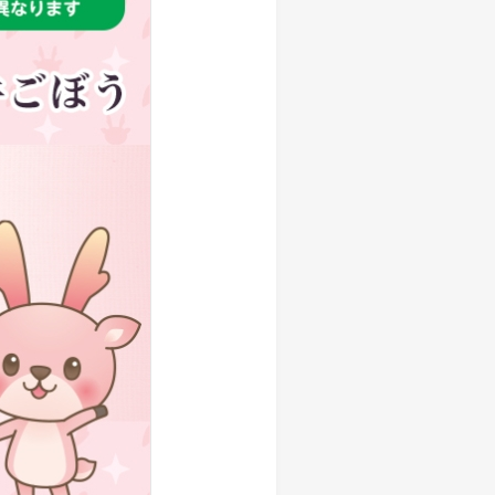
しい物語を 岩下の新生姜
生姜 さっぱり＆ヘルシーレシピコ