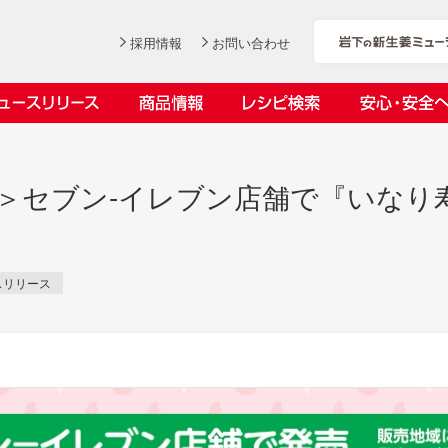
採用情報
お問い合わせ
ニュースリリース
商品情報
レシピ検索
安心・安全
ンデックス
ス
了＞セブン‐イレブン店舗で『いなり
。
スリリース
社長おすすめ！岩下の新生姜と
岩下の新生姜とちくわのくるく
【7月1日～8月30日】夏イベン
YouTubeチャンネル「料理研究
豚バラ肉のくるくる巻き～細巻
る巻き
ト「NEW GINGER SUMMER
家リュウジのバズレシピ」で岩
会社概要
工場での取り組み
しょうがを食べてお悩み解決 教えて！石原
沿革
お客様と
目指せ！
きバージョン～
2026」｜岩下の新生姜ミュー
下の新生姜コラボ動画を公開！
岩下の新生姜
先生
岩下のピリ辛らっきょう
ジアム
～岩下社長おすすめレシピ編～
2026.07.01
2026.06.19