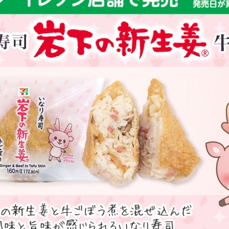
本社所在地
岩下のらっきょうについて
いつも新
描くコンテ
岩下の新生姜Sing＆Playコンテスト 第5章
岩下の新
～ニュージンジャーイースターパレード～
ンテスト