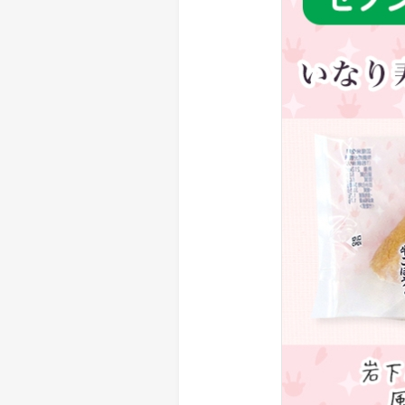
> メディア掲載
採用情報
岩下の新生姜について
> その他
岩下の新生姜万年筆インク 書く
スト