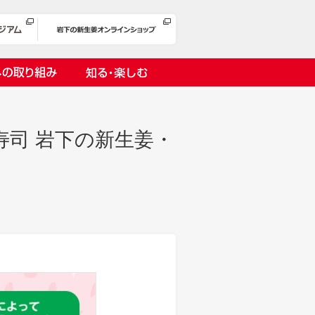
への取り組み
知る・楽しむ
寿司 岩下の新生姜・
岩下漬け～ピンクの味卵～
の取り組み
１万ヘッドプロジェクト
オリーチェ（種つき）