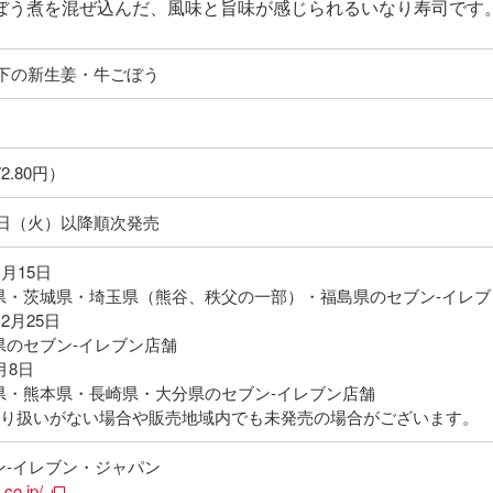
ぼう煮を混ぜ込んだ、風味と旨味が感じられるいなり寿司です
岩下の新生姜・牛ごぼう
2.80円）
21日（火）以降順次発売
1月15日
県・茨城県・埼玉県（熊谷、秩父の一部）・福島県のセブン‐イレブ
12月25日
県のセブン‐イレブン店舗
月8日
県・熊本県・長崎県・大分県のセブン‐イレブン店舗
取り扱いがない場合や販売地域内でも未発売の場合がございます。
ン‐イレブン・ジャパン
.co.jp/