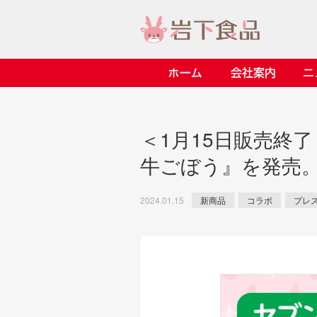
ホーム
会社案内
> 会社案内TOP
> 安心・安全の取り組み イ
> 知る・楽しむ インデック
> ニュースリリース TOP
> レシピ検索 TOP
> 商品情報 TOP
＜1月15日販売終
> プレスリリース
> 岩下の新生姜レシピ
> 岩下の新生姜
牛ごぼう』を発売
> 新商品
> らっきょうレシピ
> 生姜
> イベント
> オリーブレシピ
> らっきょう
新商品
コラボ
プレ
2024.01.15
> コラボ
> その他のレシピ
> オリーブ
ごあいさつ
畑での取り組み
岩下の新生姜ミュージアム
> 飲食店コラボ
> 梅
> ミュージアム
> その他
> イワシカちゃん
> オンラインショップ