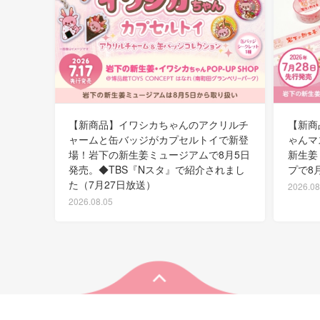
【新商品】イワシカちゃんのアクリルチ
【新商
ャームと缶バッジがカプセルトイで新登
ゃんマ
場！岩下の新生姜ミュージアムで8月5日
新生姜
発売。◆TBS『Nスタ』で紹介されまし
プで8
た（7月27日放送）
2026.08
2026.08.05