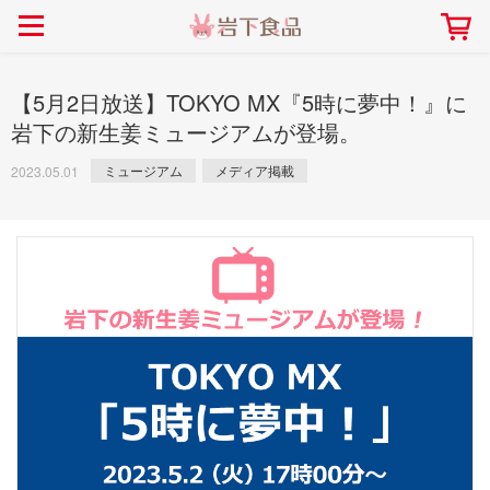
> 会社案内TOP
> 安心・安全の取り組み インデックス
> 知る・楽しむ インデックス
> ニュースリリース TOP
> レシピ検索 TOP
> 商品情報 TOP
> プレスリリース
> 岩下の新生姜レシピ
> 岩下の新生姜
【5月2日放送】TOKYO MX『5時に夢中！』に
> 新商品
> らっきょうレシピ
> 生姜
岩下の新生姜ミュージアムが登場。
> イベント
> オリーブレシピ
> らっきょう
ミュージアム
メディア掲載
2023.05.01
> コラボ
> その他のレシピ
> オリーブ
社長おすすめ！岩下の新生姜と
【7月1日～8月30日】夏イベン
豚バラ肉のくるくる巻き～細巻
ト「NEW GINGER SUMMER
ごあいさつ
畑での取り組み
岩下の新生姜ミュージアム
会社概要
工場での取り組み
しょうがを食べてお悩み
> 飲食店コラボ
> 梅
きバージョン～
2026」｜岩下の新生姜ミュー
岩下の新生姜
先生
ジアム
> ミュージアム
> その他
2026.07.01
> イワシカちゃん
> オンラインショップ
> メディア掲載
採用情報
岩下の新生姜について
本社所在地
岩下のらっきょうについ
> その他
岩下の新生姜万年筆インク 書く描くコンテ
岩下の新生姜Sing＆Pla
スト
～ニュージンジャーイー