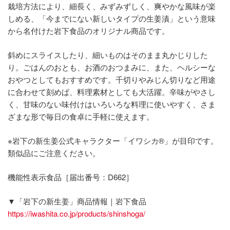
栽培方法により、細長く、みずみずしく、爽やかな風味が楽
しめる、「今までにない新しいタイプの生姜漬」という意味
から名付けた岩下食品のオリジナル商品です。
斜めにスライスしたり、細いものはそのまま丸かじりした
り。ごはんのおとも、お酒のおつまみに、また、ヘルシーな
おやつとしてもおすすめです。千切りやみじん切りなど用途
に合わせて刻めば、料理素材としても大活躍。辛味がやさし
く、甘味のない味付けはいろいろな料理に使いやすく、さま
ざまな形で毎日の食卓に手軽に使えます。
※岩下の新生姜公式キャラクター「イワシカ®」が目印です。
類似品にご注意ください。
機能性表示食品［届出番号：D662］
▼「岩下の新生姜」商品情報｜岩下食品
https://iwashita.co.jp/products/shinshoga/