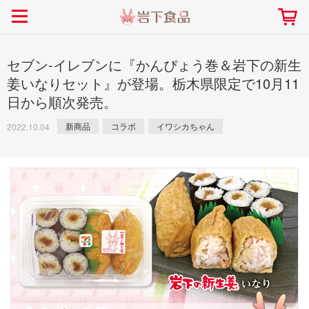
> 会社案内TOP
> 安心・安全の取り組み インデックス
> 知る・楽しむ インデックス
> ニュースリリース TOP
> レシピ検索 TOP
> 商品情報 TOP
> プレスリリース
> 岩下の新生姜レシピ
> 岩下の新生姜
セブン‐イレブンに『かんぴょう巻＆岩下の新生
> 新商品
> らっきょうレシピ
> 生姜
姜いなりセット』が登場。栃木県限定で10月11
日から順次発売。
> イベント
> オリーブレシピ
> らっきょう
> コラボ
> その他のレシピ
> オリーブ
新商品
コラボ
イワシカちゃん
2022.10.04
社長おすすめ！岩下の新生姜と
【7月1日～8月30日】夏イベン
豚バラ肉のくるくる巻き～細巻
ト「NEW GINGER SUMMER
ごあいさつ
畑での取り組み
岩下の新生姜ミュージアム
会社概要
工場での取り組み
しょうがを食べてお悩み
> 飲食店コラボ
> 梅
きバージョン～
2026」｜岩下の新生姜ミュー
岩下の新生姜
先生
ジアム
> ミュージアム
> その他
2026.07.01
> イワシカちゃん
> オンラインショップ
> メディア掲載
採用情報
岩下の新生姜について
本社所在地
岩下のらっきょうについ
> その他
岩下の新生姜万年筆インク 書く描くコンテ
岩下の新生姜Sing＆Pla
スト
～ニュージンジャーイー