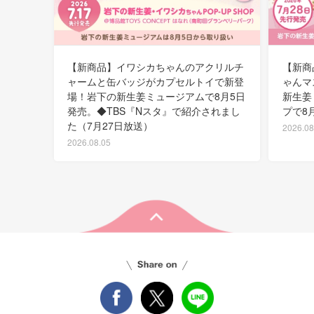
【新商品】イワシカちゃんのアクリルチ
【新商
ャームと缶バッジがカプセルトイで新登
ゃんマ
場！岩下の新生姜ミュージアムで8月5日
新生姜
発売。◆TBS『Nスタ』で紹介されまし
プで8
た（7月27日放送）
2026.08
2026.08.05