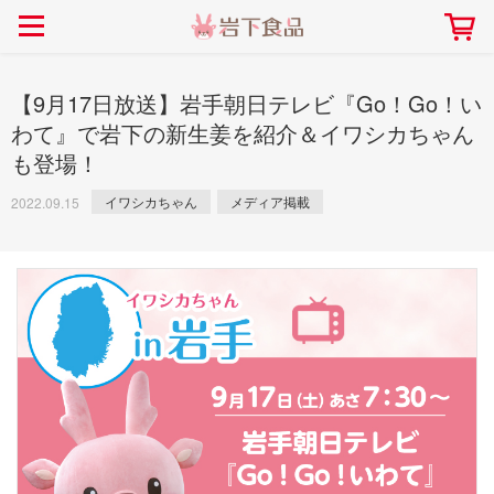
> 会社案内TOP
> 安心・安全の取り組み インデックス
> 知る・楽しむ インデックス
> ニュースリリース TOP
> レシピ検索 TOP
> 商品情報 TOP
> プレスリリース
> 岩下の新生姜レシピ
> 岩下の新生姜
【9月17日放送】岩手朝日テレビ『Go！Go！い
> 新商品
> らっきょうレシピ
> 生姜
わて』で岩下の新生姜を紹介＆イワシカちゃん
も登場！
> イベント
> オリーブレシピ
> らっきょう
> コラボ
> その他のレシピ
> オリーブ
イワシカちゃん
メディア掲載
2022.09.15
社長おすすめ！岩下の新生姜と
【7月1日～8月30日】夏イベン
豚バラ肉のくるくる巻き～細巻
ト「NEW GINGER SUMMER
ごあいさつ
畑での取り組み
岩下の新生姜ミュージアム
会社概要
工場での取り組み
しょうがを食べてお悩み
> 飲食店コラボ
> 梅
きバージョン～
2026」｜岩下の新生姜ミュー
岩下の新生姜
先生
ジアム
> ミュージアム
> その他
2026.07.01
> イワシカちゃん
> オンラインショップ
> メディア掲載
採用情報
岩下の新生姜について
本社所在地
岩下のらっきょうについ
> その他
岩下の新生姜万年筆インク 書く描くコンテ
岩下の新生姜Sing＆Pla
スト
～ニュージンジャーイー