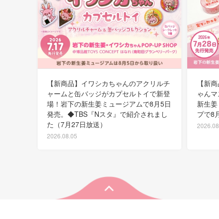
【新商品】イワシカちゃんのアクリルチ
【新商
ャームと缶バッジがカプセルトイで新登
ゃんマ
場！岩下の新生姜ミュージアムで8月5日
新生姜
発売。◆TBS『Nスタ』で紹介されまし
プで8
た（7月27日放送）
2026.08
2026.08.05