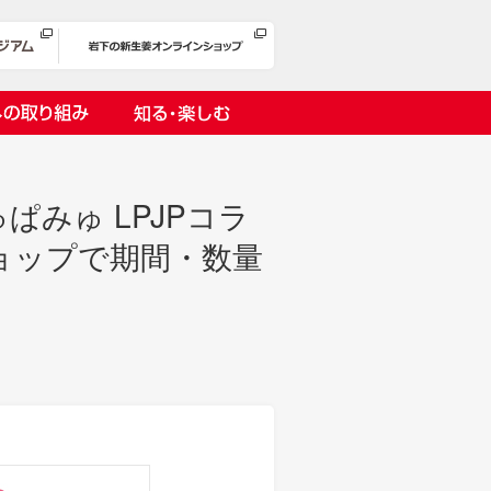
への取り組み
知る・楽しむ
ぱみゅ LPJPコラ
ョップで期間・数量
岩下漬け～ピンクの味卵～
の取り組み
１万ヘッドプロジェクト
オリーチェ（種つき）