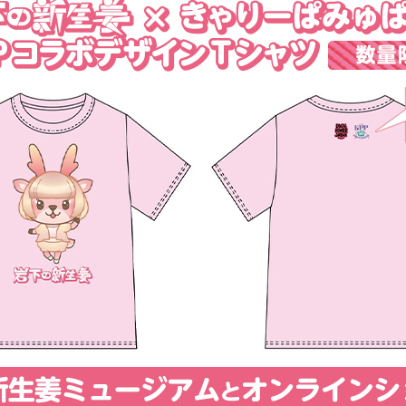
本社所在地
岩下のらっきょうについて
いつも新
描くコンテ
岩下の新生姜Sing＆Playコンテスト 第5章
岩下の新
～ニュージンジャーイースターパレード～
ンテスト