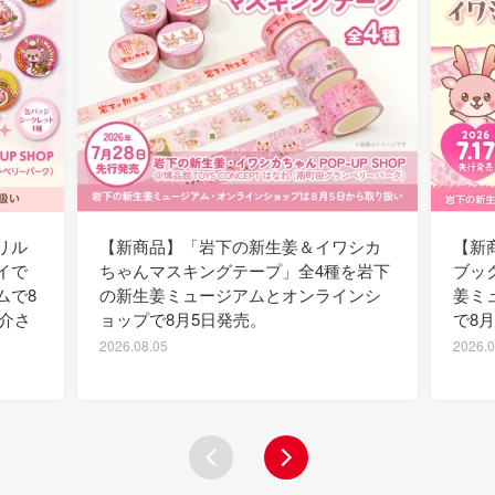
リル
【新商品】「岩下の新生姜＆イワシカ
【新
イで
ちゃんマスキングテープ」全4種を岩下
ブッ
ムで8
の新生姜ミュージアムとオンラインシ
姜ミ
紹介さ
ョップで8月5日発売。
で8
2026.08.05
2026.0