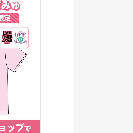
しい物語を 岩下の新生姜
生姜 さっぱり＆ヘルシーレシピコ