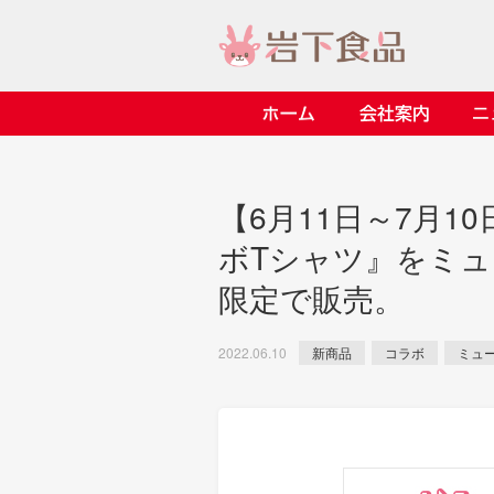
ホーム
会社案内
> 会社案内TOP
> 安心・安全の取り組み イ
> 知る・楽しむ インデック
> ニュースリリース TOP
> レシピ検索 TOP
> 商品情報 TOP
【6月11日～7月1
> プレスリリース
> 岩下の新生姜レシピ
> 岩下の新生姜
ボTシャツ』をミ
> 新商品
> らっきょうレシピ
> 生姜
限定で販売。
> イベント
> オリーブレシピ
> らっきょう
> コラボ
> その他のレシピ
> オリーブ
新商品
コラボ
ミュ
2022.06.10
ごあいさつ
畑での取り組み
岩下の新生姜ミュージアム
> 飲食店コラボ
> 梅
> ミュージアム
> その他
> イワシカちゃん
> オンラインショップ