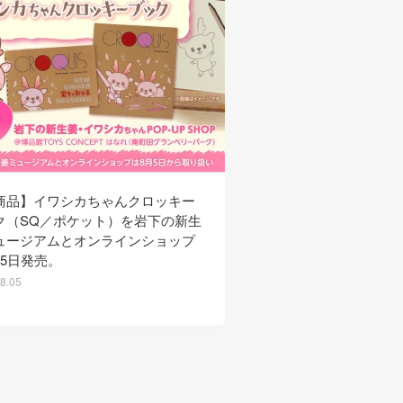
商品】イワシカちゃんクロッキー
【新商品】サンガリアか
ク（SQ／ポケット）を岩下の新生
生姜ソーダ」を8月3日
ュージアムとオンラインショップ
発売。◆フジテレビ「め
月5日発売。
ビ」で紹介されました（
8.05
2026.08.03