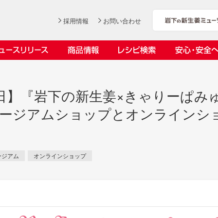
採用情報
お問い合わせ
ニュースリリース
商品情報
レシピ検索
安心・安全
ンデックス
ス
0日】『岩下の新生姜×きゃりーぱみゅ
ュージアムショップとオンラインシ
社長おすすめ！岩下の新生姜と
岩下の新生姜とちくわのくるく
【7月1日～8月30日】夏イベン
YouTubeチャンネル「料理研究
ージアム
オンラインショップ
豚バラ肉のくるくる巻き～細巻
る巻き
ト「NEW GINGER SUMMER
家リュウジのバズレシピ」で岩
会社概要
工場での取り組み
しょうがを食べてお悩み解決 教えて！石原
沿革
お客様と
目指せ！
きバージョン～
2026」｜岩下の新生姜ミュー
下の新生姜コラボ動画を公開！
岩下の新生姜
先生
岩下のピリ辛らっきょう
ジアム
～岩下社長おすすめレシピ編～
2026.07.01
2026.06.19