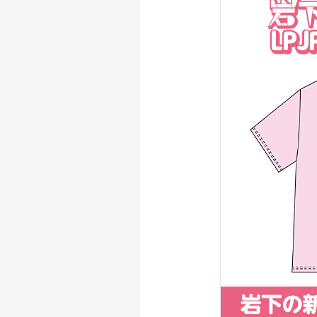
> メディア掲載
採用情報
岩下の新生姜について
> その他
岩下の新生姜万年筆インク 書く
スト