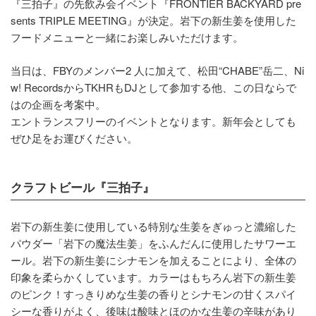
『三拍子』の先飲み会イベント『FRONTIER BACKYARD pre
sents TRIPLE MEETING』が決定。岩下の新生姜を使用した
フードメニューと一緒にお楽しみいただけます。
当日は、FBYのメンバー2 人に加えて、松田“CHABE”岳二、Ni
w! RecordsからTKHRもDJとして参加する他、この日ならで
はの企画を考案中。
エントランスフリーのイベントとなります。新年会としても
ぜひ足をお運びください。
クラフトビール『三拍子』
岩下の新生姜に使用している特別な生姜をぎゅっと濃縮した
パウダー「岩下の魔法生姜」をふんだんに使用したサワーエ
ール。岩下の新生姜にシナモンを加えることにより、全体の
印象を柔らかくしています。カラーはもちろん岩下の新生姜
のピンク！すっきりめな生姜の香りとシナモンの甘くスパイ
シーな香りがよく、後味は酸味とほのかな生姜の辛味があり