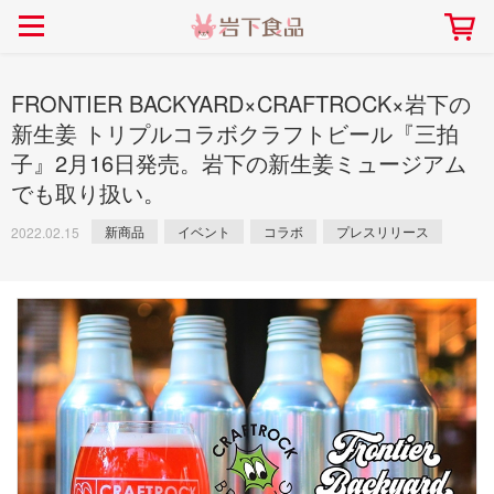
> 会社案内TOP
> 安心・安全の取り組み インデックス
> 知る・楽しむ インデックス
> ニュースリリース TOP
> レシピ検索 TOP
> 商品情報 TOP
> プレスリリース
> 岩下の新生姜レシピ
> 岩下の新生姜
FRONTIER BACKYARD×CRAFTROCK×岩下の
> 新商品
> らっきょうレシピ
> 生姜
新生姜 トリプルコラボクラフトビール『三拍
子』2月16日発売。岩下の新生姜ミュージアム
> イベント
> オリーブレシピ
> らっきょう
でも取り扱い。
> コラボ
> その他のレシピ
> オリーブ
社長おすすめ！岩下の新生姜と
【7月1日～8月30日】夏イベン
豚バラ肉のくるくる巻き～細巻
新商品
イベント
コラボ
プレスリリース
ト「NEW GINGER SUMMER
2022.02.15
ごあいさつ
畑での取り組み
岩下の新生姜ミュージアム
会社概要
工場での取り組み
しょうがを食べてお悩み
> 飲食店コラボ
> 梅
きバージョン～
2026」｜岩下の新生姜ミュー
岩下の新生姜
先生
ジアム
> ミュージアム
> その他
2026.07.01
> イワシカちゃん
> オンラインショップ
> メディア掲載
採用情報
岩下の新生姜について
本社所在地
岩下のらっきょうについ
> その他
岩下の新生姜万年筆インク 書く描くコンテ
岩下の新生姜Sing＆Pla
スト
～ニュージンジャーイー