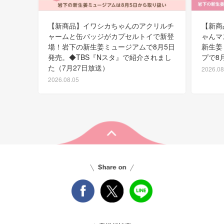
【新商品】イワシカちゃんのアクリルチ
【新商
ャームと缶バッジがカプセルトイで新登
ゃんマ
場！岩下の新生姜ミュージアムで8月5日
新生姜
発売。◆TBS『Nスタ』で紹介されまし
プで8
た（7月27日放送）
2026.08
2026.08.05