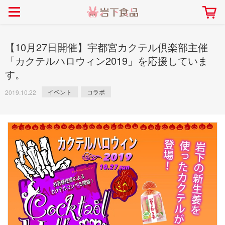
> 会社案内TOP
> 安心・安全の取り組み インデックス
> 知る・楽しむ インデックス
> ニュースリリース TOP
> レシピ検索 TOP
> 商品情報 TOP
> プレスリリース
> 岩下の新生姜レシピ
> 岩下の新生姜
【10月27日開催】宇都宮カクテル倶楽部主催
> 新商品
> らっきょうレシピ
> 生姜
「カクテルハロウィン2019」を応援していま
す。
> イベント
> オリーブレシピ
> らっきょう
> コラボ
> その他のレシピ
> オリーブ
イベント
コラボ
2019.10.22
社長おすすめ！岩下の新生姜と
【7月1日～8月30日】夏イベン
豚バラ肉のくるくる巻き～細巻
ト「NEW GINGER SUMMER
ごあいさつ
畑での取り組み
岩下の新生姜ミュージアム
会社概要
工場での取り組み
しょうがを食べてお悩み
> 飲食店コラボ
> 梅
きバージョン～
2026」｜岩下の新生姜ミュー
岩下の新生姜
先生
ジアム
> ミュージアム
> その他
2026.07.01
> イワシカちゃん
> オンラインショップ
> メディア掲載
採用情報
岩下の新生姜について
本社所在地
岩下のらっきょうについ
> その他
岩下の新生姜万年筆インク 書く描くコンテ
岩下の新生姜Sing＆Pla
スト
～ニュージンジャーイー