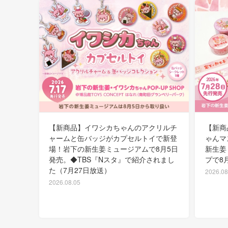
【新商品】イワシカちゃんのアクリルチ
【新商
ャームと缶バッジがカプセルトイで新登
ゃんマ
場！岩下の新生姜ミュージアムで8月5日
新生姜
発売。◆TBS『Nスタ』で紹介されまし
プで8
た（7月27日放送）
2026.08
2026.08.05