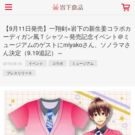
> 会社案内TOP
> 安心・安全の取り組み インデックス
> 知る・楽しむ インデックス
> ニュースリリース TOP
> レシピ検索 TOP
> 商品情報 TOP
> プレスリリース
> 岩下の新生姜レシピ
> 岩下の新生姜
【9月11日発売】一翔剣×岩下の新生姜コラボカ
> 新商品
> らっきょうレシピ
> 生姜
ーディガン風Ｔシャツ～発売記念イベント＠ミ
ュージアムのゲストにmiyakoさん、ソノラマさ
> イベント
> オリーブレシピ
> らっきょう
ん決定（9.19追記）～
> コラボ
> その他のレシピ
> オリーブ
社長おすすめ！岩下の新生姜と
【7月1日～8月30日】夏イベン
豚バラ肉のくるくる巻き～細巻
イベント
コラボ
ミュージアム
ト「NEW GINGER SUMMER
2019.09.19
ごあいさつ
畑での取り組み
岩下の新生姜ミュージアム
会社概要
工場での取り組み
しょうがを食べてお悩み
> 飲食店コラボ
> 梅
きバージョン～
2026」｜岩下の新生姜ミュー
岩下の新生姜
先生
プレスリリース
ジアム
> ミュージアム
> その他
2026.07.01
> イワシカちゃん
> オンラインショップ
> メディア掲載
採用情報
岩下の新生姜について
本社所在地
岩下のらっきょうについ
> その他
岩下の新生姜万年筆インク 書く描くコンテ
岩下の新生姜Sing＆Pla
スト
～ニュージンジャーイー