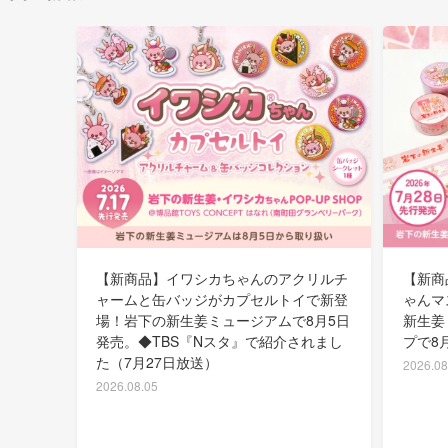
【新商品】イワシカちゃんのアクリルチ
【新商
ャームと缶バッジがカプセルトイで新登
ゃんマ
場！岩下の新生姜ミュージアムで8月5日
新生姜
発売。◆TBS『Nスタ』で紹介されまし
プで8
た（7月27日放送）
2026.08
2026.08.05