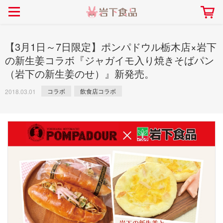
> 会社案内TOP
> 安心・安全の取り組み インデックス
> 知る・楽しむ インデックス
> ニュースリリース TOP
> レシピ検索 TOP
> 商品情報 TOP
> プレスリリース
> 岩下の新生姜レシピ
> 岩下の新生姜
【3月1日～7日限定】ポンパドウル栃木店×岩下
> 新商品
> らっきょうレシピ
> 生姜
の新生姜コラボ『ジャガイモ入り焼きそばパン
（岩下の新生姜のせ）』新発売。
> イベント
> オリーブレシピ
> らっきょう
> コラボ
> その他のレシピ
> オリーブ
コラボ
飲食店コラボ
2018.03.01
社長おすすめ！岩下の新生姜と
【7月1日～8月30日】夏イベン
豚バラ肉のくるくる巻き～細巻
ト「NEW GINGER SUMMER
ごあいさつ
畑での取り組み
岩下の新生姜ミュージアム
会社概要
工場での取り組み
しょうがを食べてお悩み
> 飲食店コラボ
> 梅
きバージョン～
2026」｜岩下の新生姜ミュー
岩下の新生姜
先生
ジアム
> ミュージアム
> その他
2026.07.01
> イワシカちゃん
> オンラインショップ
> メディア掲載
採用情報
岩下の新生姜について
本社所在地
岩下のらっきょうについ
> その他
岩下の新生姜万年筆インク 書く描くコンテ
岩下の新生姜Sing＆Pla
スト
～ニュージンジャーイー