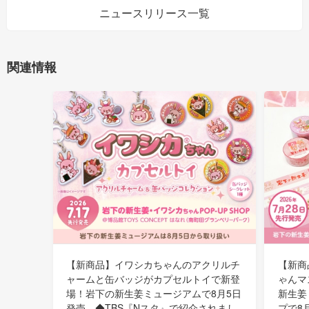
ニュースリリース一覧
関連情報
【新商品】イワシカちゃんのアクリルチ
【新商
ャームと缶バッジがカプセルトイで新登
ゃんマ
場！岩下の新生姜ミュージアムで8月5日
新生姜
発売。◆TBS『Nスタ』で紹介されまし
プで8