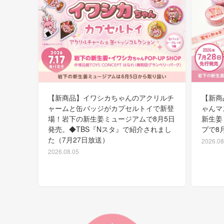
【新商品】イワシカちゃんのアクリルチ
【新商
ャームと缶バッジがカプセルトイで新登
ゃんマ
場！岩下の新生姜ミュージアムで8月5日
新生姜
発売。◆TBS『Nスタ』で紹介されまし
プで8
た（7月27日放送）
2026.08
2026.08.05