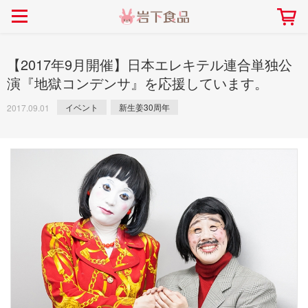
> 会社案内TOP
> 安心・安全の取り組み インデックス
> 知る・楽しむ インデックス
> ニュースリリース TOP
> レシピ検索 TOP
> 商品情報 TOP
> プレスリリース
> 岩下の新生姜レシピ
> 岩下の新生姜
【2017年9月開催】日本エレキテル連合単独公
> 新商品
> らっきょうレシピ
> 生姜
演『地獄コンデンサ』を応援しています。
> イベント
> オリーブレシピ
> らっきょう
イベント
新生姜30周年
2017.09.01
> コラボ
> その他のレシピ
> オリーブ
社長おすすめ！岩下の新生姜と
【7月1日～8月30日】夏イベン
豚バラ肉のくるくる巻き～細巻
ト「NEW GINGER SUMMER
ごあいさつ
畑での取り組み
岩下の新生姜ミュージアム
会社概要
工場での取り組み
しょうがを食べてお悩み
> 飲食店コラボ
> 梅
きバージョン～
2026」｜岩下の新生姜ミュー
岩下の新生姜
先生
ジアム
> ミュージアム
> その他
2026.07.01
> イワシカちゃん
> オンラインショップ
> メディア掲載
採用情報
岩下の新生姜について
本社所在地
岩下のらっきょうについ
> その他
岩下の新生姜万年筆インク 書く描くコンテ
岩下の新生姜Sing＆Pla
スト
～ニュージンジャーイー