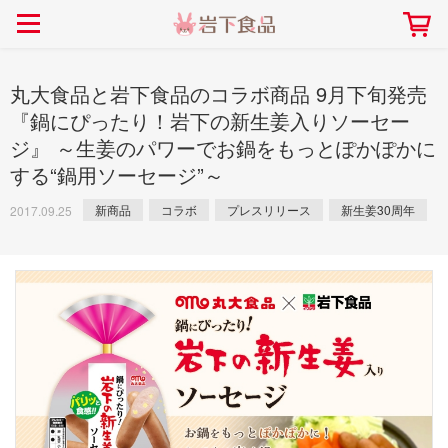
> 会社案内TOP
> 安心・安全の取り組み インデックス
> 知る・楽しむ インデックス
> ニュースリリース TOP
> レシピ検索 TOP
> 商品情報 TOP
> プレスリリース
> 岩下の新生姜レシピ
> 岩下の新生姜
丸大食品と岩下食品のコラボ商品 9月下旬発売
> 新商品
> らっきょうレシピ
> 生姜
『鍋にぴったり！岩下の新生姜入りソーセー
ジ』 ～生姜のパワーでお鍋をもっとぽかぽかに
> イベント
> オリーブレシピ
> らっきょう
する“鍋用ソーセージ”～
> コラボ
> その他のレシピ
> オリーブ
社長おすすめ！岩下の新生姜と
【7月1日～8月30日】夏イベン
豚バラ肉のくるくる巻き～細巻
新商品
コラボ
プレスリリース
新生姜30周年
ト「NEW GINGER SUMMER
2017.09.25
ごあいさつ
畑での取り組み
岩下の新生姜ミュージアム
会社概要
工場での取り組み
しょうがを食べてお悩み
> 飲食店コラボ
> 梅
きバージョン～
2026」｜岩下の新生姜ミュー
岩下の新生姜
先生
ジアム
> ミュージアム
> その他
2026.07.01
> イワシカちゃん
> オンラインショップ
> メディア掲載
採用情報
岩下の新生姜について
本社所在地
岩下のらっきょうについ
> その他
岩下の新生姜万年筆インク 書く描くコンテ
岩下の新生姜Sing＆Pla
スト
～ニュージンジャーイー