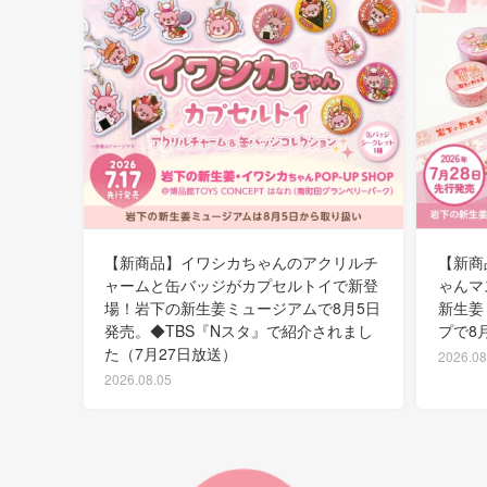
【新商品】イワシカちゃんのアクリルチ
【新商
ャームと缶バッジがカプセルトイで新登
ゃんマ
場！岩下の新生姜ミュージアムで8月5日
新生姜
発売。◆TBS『Nスタ』で紹介されまし
プで8
た（7月27日放送）
2026.08
2026.08.05