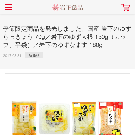
> 会社案内TOP
> 安心・安全の取り組み インデックス
> 知る・楽しむ インデックス
> ニュースリリース TOP
> レシピ検索 TOP
> 商品情報 TOP
> プレスリリース
> 岩下の新生姜レシピ
> 岩下の新生姜
季節限定商品を発売しました。国産 岩下のゆず
> 新商品
> らっきょうレシピ
> 生姜
らっきょう 70g／岩下のゆず大根 150g（カッ
プ、平袋）／岩下のゆずなます 180g
> イベント
> オリーブレシピ
> らっきょう
> コラボ
> その他のレシピ
> オリーブ
新商品
2017.08.31
社長おすすめ！岩下の新生姜と
【7月1日～8月30日】夏イベン
豚バラ肉のくるくる巻き～細巻
ト「NEW GINGER SUMMER
ごあいさつ
畑での取り組み
岩下の新生姜ミュージアム
会社概要
工場での取り組み
しょうがを食べてお悩み
> 飲食店コラボ
> 梅
きバージョン～
2026」｜岩下の新生姜ミュー
岩下の新生姜
先生
ジアム
> ミュージアム
> その他
2026.07.01
> イワシカちゃん
> オンラインショップ
> メディア掲載
採用情報
岩下の新生姜について
本社所在地
岩下のらっきょうについ
> その他
岩下の新生姜万年筆インク 書く描くコンテ
岩下の新生姜Sing＆Pla
スト
～ニュージンジャーイー