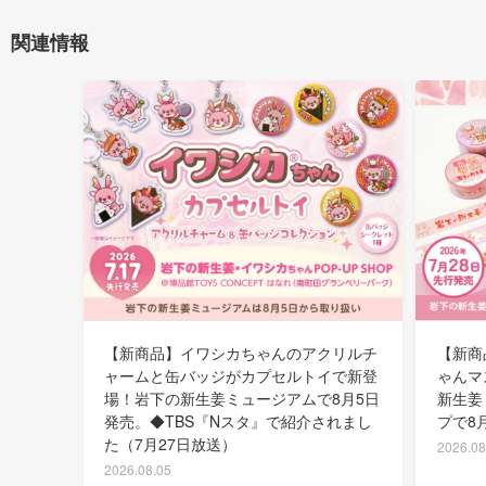
関連情報
【新商品】イワシカちゃんのアクリルチ
【新商
ャームと缶バッジがカプセルトイで新登
ゃんマ
場！岩下の新生姜ミュージアムで8月5日
新生姜
発売。◆TBS『Nスタ』で紹介されまし
プで8
た（7月27日放送）
2026.08
2026.08.05