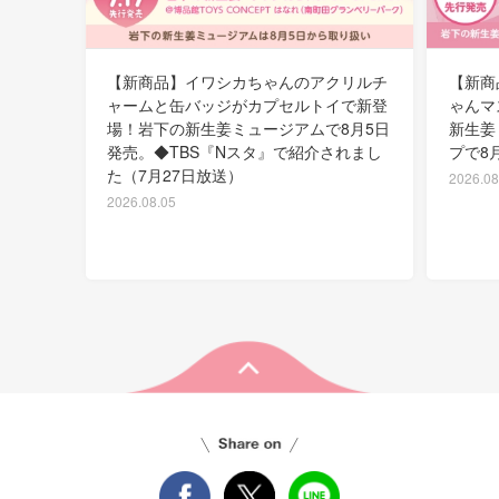
【新商品】イワシカちゃんのアクリルチ
【新商
ャームと缶バッジがカプセルトイで新登
ゃんマ
場！岩下の新生姜ミュージアムで8月5日
新生姜
発売。◆TBS『Nスタ』で紹介されまし
プで8
た（7月27日放送）
2026.08
2026.08.05