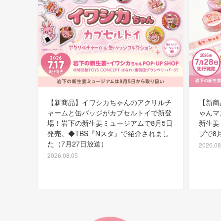
【新商品】イワシカちゃんのアクリルチ
【新商
ャームと缶バッジがカプセルトイで新登
ゃんマ
場！岩下の新生姜ミュージアムで8月5日
新生姜
発売。◆TBS『Nスタ』で紹介されまし
プで8
た（7月27日放送）
2026.08
2026.08.05