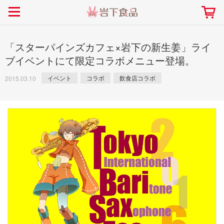
> 会社案内TOP
> 安心・安全の取り組み インデックス
> 知る・楽しむ インデックス
> ニュースリリース TOP
> レシピ検索 TOP
> 商品情報 TOP
> プレスリリース
> 岩下の新生姜レシピ
> 岩下の新生姜
「スターパインズカフェ×岩下の新生姜」ライ
> 新商品
> らっきょうレシピ
> 生姜
ブイベントにて限定コラボメニュー登場。
> イベント
> オリーブレシピ
> らっきょう
イベント
コラボ
飲食店コラボ
2015.03.10
> コラボ
> その他のレシピ
> オリーブ
社長おすすめ！岩下の新生姜と
【7月1日～8月30日】夏イベン
豚バラ肉のくるくる巻き～細巻
ト「NEW GINGER SUMMER
ごあいさつ
畑での取り組み
岩下の新生姜ミュージアム
会社概要
工場での取り組み
しょうがを食べてお悩み
> 飲食店コラボ
> 梅
きバージョン～
2026」｜岩下の新生姜ミュー
岩下の新生姜
先生
ジアム
> ミュージアム
> その他
2026.07.01
> イワシカちゃん
> オンラインショップ
> メディア掲載
採用情報
岩下の新生姜について
本社所在地
岩下のらっきょうについ
> その他
岩下の新生姜万年筆インク 書く描くコンテ
岩下の新生姜Sing＆Pla
スト
～ニュージンジャーイー