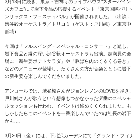
2月13日に続き、東京・吉祥寺のライブハウス“スターパイン
ズカフェ”にて岩下食品の応援するイベント「東京国際バリト
ンサックス・フェスティバル」が開催されました。（出演：
渋谷毅オーケストラ／トリコミ（ゲスト：戸川純）／東京中
低域）
今回は「フルスイング・スペシャル・コンサート」と題し、
岩下食品と縁の深い渋谷毅オーケストラも出演。超満員の会
場に「新生姜ポテトサラダ」や「豚ばら肉のくるくる巻き」
などのメニューが登場し、たくさんの方が音楽とともに岩下
の新生姜を楽しんでくださいました。
アンコールでは、渋谷毅さんがジョンレノンのLOVEを弾き、
戸川純さんが歌うという想像もつかなかった涎垂のスペシャ
ルセッションも行われ、イベントは締めくくられました。も
しかしたらこのイベントを一番楽しんでいたのは社長の岩下
かも…。
3月20日（金）には、下北沢ガーデンにて「グランド・フィナ