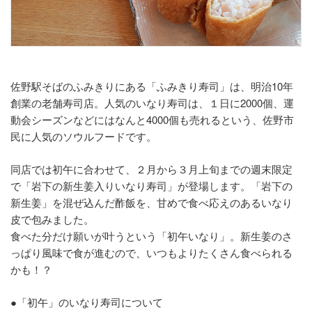
佐野駅そばのふみきりにある「ふみきり寿司」は、明治10年
創業の老舗寿司店。人気のいなり寿司は、１日に2000個、運
動会シーズンなどにはなんと4000個も売れるという、佐野市
民に人気のソウルフードです。
同店では初午に合わせて、２月から３月上旬までの週末限定
で「岩下の新生姜入りいなり寿司」が登場します。「岩下の
新生姜」を混ぜ込んだ酢飯を、甘めで食べ応えのあるいなり
皮で包みました。
食べた分だけ願いが叶うという「初午いなり」。新生姜のさ
っぱり風味で食が進むので、いつもよりたくさん食べられる
かも！？
●「初午」のいなり寿司について