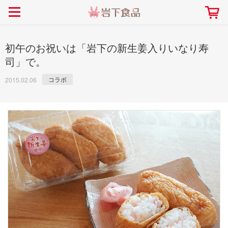
> 会社案内TOP
> 安心・安全の取り組み インデックス
> 知る・楽しむ インデックス
> ニュースリリース TOP
> レシピ検索 TOP
> 商品情報 TOP
> プレスリリース
> 岩下の新生姜レシピ
> 岩下の新生姜
初午のお祝いは「岩下の新生姜入りいなり寿
> 新商品
> らっきょうレシピ
> 生姜
司」で。
> イベント
> オリーブレシピ
> らっきょう
コラボ
2015.02.06
> コラボ
> その他のレシピ
> オリーブ
社長おすすめ！岩下の新生姜と
【7月1日～8月30日】夏イベン
豚バラ肉のくるくる巻き～細巻
ト「NEW GINGER SUMMER
ごあいさつ
畑での取り組み
岩下の新生姜ミュージアム
会社概要
工場での取り組み
しょうがを食べてお悩み
> 飲食店コラボ
> 梅
きバージョン～
2026」｜岩下の新生姜ミュー
岩下の新生姜
先生
ジアム
> ミュージアム
> その他
2026.07.01
> イワシカちゃん
> オンラインショップ
> メディア掲載
採用情報
岩下の新生姜について
本社所在地
岩下のらっきょうについ
> その他
岩下の新生姜万年筆インク 書く描くコンテ
岩下の新生姜Sing＆Pla
スト
～ニュージンジャーイー