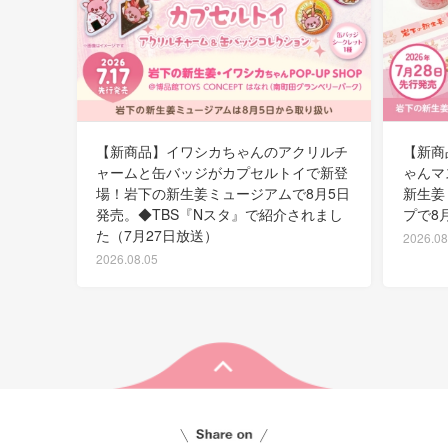
【新商品】イワシカちゃんのアクリルチ
【新商
ャームと缶バッジがカプセルトイで新登
ゃんマ
場！岩下の新生姜ミュージアムで8月5日
新生姜
発売。◆TBS『Nスタ』で紹介されまし
プで8
た（7月27日放送）
2026.08
2026.08.05