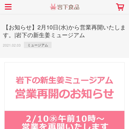
> 会社案内TOP
> 安心・安全の取り組み インデックス
> 知る・楽しむ インデックス
> ニュースリリース TOP
> レシピ検索 TOP
> 商品情報 TOP
> プレスリリース
> 岩下の新生姜レシピ
> 岩下の新生姜
【お知らせ】2月10日(水)から営業再開いたしま
> 新商品
> らっきょうレシピ
> 生姜
す。|岩下の新生姜ミュージアム
> イベント
> オリーブレシピ
> らっきょう
ミュージアム
2021.02.03
> コラボ
> その他のレシピ
> オリーブ
社長おすすめ！岩下の新生姜と
【7月1日～8月30日】夏イベン
豚バラ肉のくるくる巻き～細巻
ト「NEW GINGER SUMMER
ごあいさつ
畑での取り組み
岩下の新生姜ミュージアム
会社概要
工場での取り組み
しょうがを食べてお悩み
> 飲食店コラボ
> 梅
きバージョン～
2026」｜岩下の新生姜ミュー
岩下の新生姜
先生
ジアム
> ミュージアム
> その他
2026.07.01
> イワシカちゃん
> オンラインショップ
> メディア掲載
採用情報
岩下の新生姜について
本社所在地
岩下のらっきょうについ
> その他
岩下の新生姜万年筆インク 書く描くコンテ
岩下の新生姜Sing＆Pla
スト
～ニュージンジャーイー