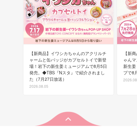
【新商品】イワシカちゃんのアクリルチ
【新商
ャームと缶バッジがカプセルトイで新登
ゃんマ
場！岩下の新生姜ミュージアムで8月5日
新生姜
発売。◆TBS『Nスタ』で紹介されまし
プで8
た（7月27日放送）
2026.08
2026.08.05