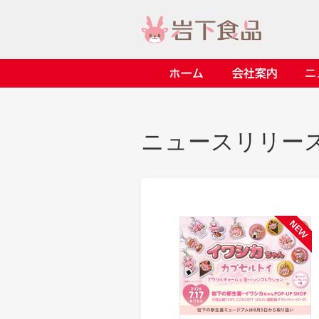
ホーム
会社案内
> 会社案内TOP
> 安心・安全の取り組み イ
> 知る・楽しむ インデック
> ニュースリリース TOP
> レシピ検索 TOP
> 商品情報 TOP
ニュースリリー
> プレスリリース
> 岩下の新生姜レシピ
> 岩下の新生姜
> 新商品
> らっきょうレシピ
> 生姜
> イベント
> オリーブレシピ
> らっきょう
> コラボ
> その他のレシピ
> オリーブ
ごあいさつ
畑での取り組み
岩下の新生姜ミュージアム
> 飲食店コラボ
> 梅
> ミュージアム
> その他
> イワシカちゃん
> オンラインショップ