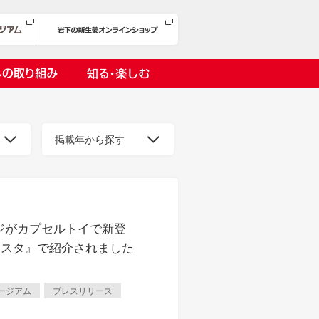
への取り組み
知る・楽しむ
掲載年から探す
岩下漬け～ピンクの味卵～
ジがカプセルトイで新登
の取り組み
１万ヘッドプロジェクト
Nスタ』で紹介されました
オリーチェ（種つき）
ージアム
プレスリリース