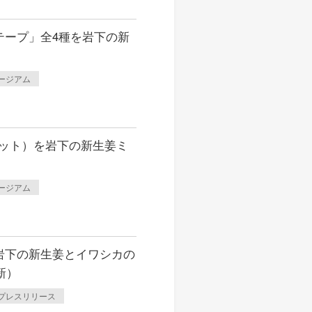
テープ」全4種を岩下の新
しい物語を 岩下の新生姜
生姜 さっぱり＆ヘルシーレシピコ
ージアム
ット）を岩下の新生姜ミ
ージアム
岩下の新生姜とイワシカの
新）
プレスリリース