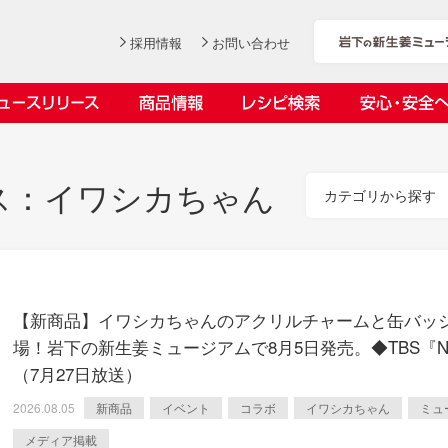
採用情報
お問い合わせ
ニュースリリース
商品情報
レシピ検索
安心・安全
ンデックス
ス
ス：
イワシカちゃん
カテゴリから探す
社長おすすめ！岩下の新生姜と
岩下の新生姜とちくわのくるく
【7月1日～8月30日】夏イベン
YouTubeチャンネル「料理研究
【新商品】イワシカちゃんのアクリルチャームと缶バッ
豚バラ肉のくるくる巻き～細巻
る巻き
ト「NEW GINGER SUMMER
家リュウジのバズレシピ」で岩
会社概要
工場での取り組み
しょうがを食べてお悩み解決 教えて！石原
沿革
お客様と
目指せ！
場！岩下の新生姜ミュージアムで8月5日発売。◆TBS『
きバージョン～
2026」｜岩下の新生姜ミュー
下の新生姜コラボ動画を公開！
岩下の新生姜
先生
岩下のピリ辛らっきょう
ジアム
～岩下社長おすすめレシピ編～
（7月27日放送）
2026.07.01
2026.06.19
2026.08.05
新商品
イベント
コラボ
イワシカちゃん
ミュ
メディア掲載