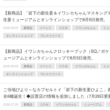
【新商品】「岩下の新生姜＆イワシカちゃんマスキング
本社所在地
岩下のらっきょうについて
いつも新
生姜ミュージアムとオンラインショップで8月5日発売。
描くコンテ
岩下の新生姜Sing＆Playコンテスト 第5章
岩下の新
～ニュージンジャーイースターパレード～
ンテスト
2026.08.05
新商品
イベント
コラボ
イワシカちゃん
ミュ
オンラインショップ
プレスリリース
【新商品】イワシカちゃんクロッキーブック（SQ／ポケ
ュージアムとオンラインショップで8月5日発売。
2026.08.05
新商品
イベント
コラボ
イワシカちゃん
ミュ
オンラインショップ
プレスリリース
ご当地ぴより～なカプセルトイ「岩下の新生姜ひよこ」
全6種誕生！◆設置店の情報を追加しました（7月29日更
2026.07.29
新商品
コラボ
イワシカちゃん
ミュージアム