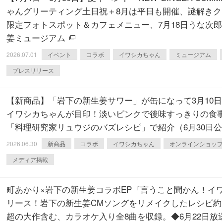
ゃんグリーティング土日祝＋8月は平日も開催、謎解き
限定フォトスポット＆カフェメニュー、7月18日うな次
姜ミュージアム
2026.07.01
イベント
コラボ
イワシカちゃん
ミュージアム
プレスリリース
【新商品】「岩下の新生姜サワー」が缶になって3月10
イワシカちゃんが目印！淡いピンクで後味すっきりの食事に
「料理研究家リュウジのバズレシピ」で紹介（6月30日
2026.06.30
新商品
コラボ
イワシカちゃん
オンラインショッ
メディア掲載
町あかり×岩下の新生姜コラボEP『言うこと聞かん！イワ
リース！岩下の新生姜CMソングをリメイクしたレシピ約1
超の大作含む、カラオケ入り全8曲を収録。◆6月22日放