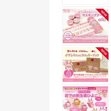
> メディア掲載
採用情報
岩下の新生姜について
> その他
岩下の新生姜万年筆インク 書く
スト