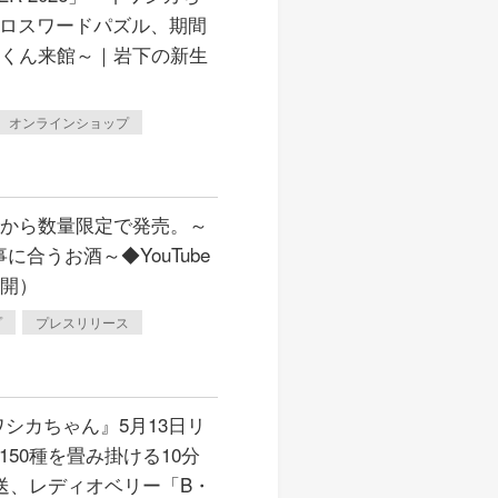
クロスワードパズル、期間
郎くん来館～｜岩下の新生
オンラインショップ
日から数量限定で発売。～
合うお酒～◆YouTube
公開）
プ
プレスリリース
シカちゃん』5月13日リ
50種を畳み掛ける10分
送、レディオベリー「B・