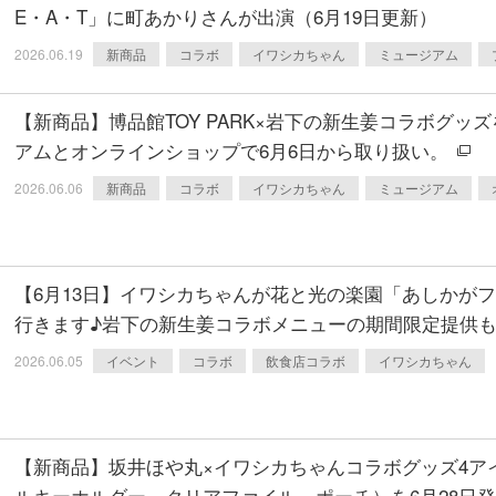
E・A・T」に町あかりさんが出演（6月19日更新）
2026.06.19
新商品
コラボ
イワシカちゃん
ミュージアム
【新商品】博品館TOY PARK×岩下の新生姜コラボグッ
アムとオンラインショップで6月6日から取り扱い。
2026.06.06
新商品
コラボ
イワシカちゃん
ミュージアム
【6月13日】イワシカちゃんが花と光の楽園「あしかが
行きます♪岩下の新生姜コラボメニューの期間限定提供
2026.06.05
イベント
コラボ
飲食店コラボ
イワシカちゃん
【新商品】坂井ほや丸×イワシカちゃんコラボグッズ4ア
ルキーホルダー、クリアファイル、ポーチ）を6月28日