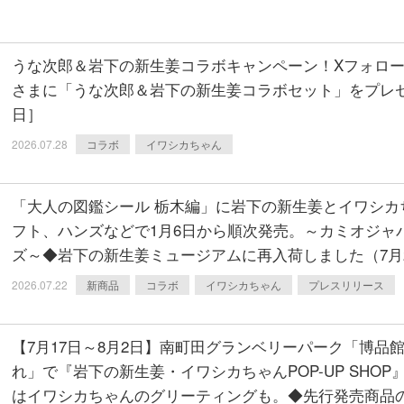
うな次郎＆岩下の新生姜コラボキャンペーン！Xフォロー
さまに「うな次郎＆岩下の新生姜コラボセット」をプレゼ
日］
2026.07.28
コラボ
イワシカちゃん
「大人の図鑑シール 栃木編」に岩下の新生姜とイワシカ
フト、ハンズなどで1月6日から順次発売。～カミオジャ
ズ～◆岩下の新生姜ミュージアムに再入荷しました（7月
2026.07.22
新商品
コラボ
イワシカちゃん
プレスリリース
【7月17日～8月2日】南町田グランベリーパーク「博品館TOY
れ」で『岩下の新生姜・イワシカちゃんPOP-UP SHOP』
はイワシカちゃんのグリーティングも。◆先行発売商品