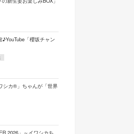
の新生姜お楽しみBOX」
YouTube「櫻坂チャン
載
イワシカ®」ちゃんが「世界
ER 2026」～イワシカち